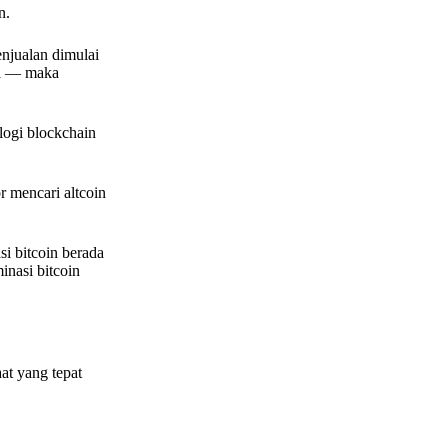
n.
enjualan dimulai
li — maka
logi blockchain
r mencari altcoin
si bitcoin berada
nasi bitcoin
at yang tepat