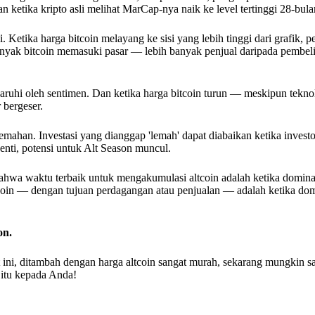
 ketika kripto asli melihat MarCap-nya naik ke level tertinggi 28-bula
 Ketika harga bitcoin melayang ke sisi yang lebih tinggi dari grafik, p
banyak bitcoin memasuki pasar — lebih banyak penjual daripada pembe
ngaruhi oleh sentimen. Dan ketika harga bitcoin turun — meskipun tekno
 bergeser.
mahan. Investasi yang dianggap 'lemah' dapat diabaikan ketika investo
henti, potensi untuk Alt Season muncul.
 bahwa waktu terbaik untuk mengakumulasi altcoin adalah ketika domina
oin — dengan tujuan perdagangan atau penjualan — adalah ketika domi
on.
t ini, ditambah dengan harga altcoin sangat murah, sekarang mungkin sa
 itu kepada Anda!