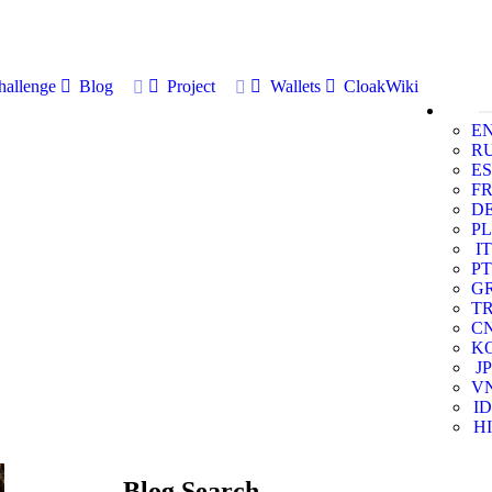
allenge
Blog
Project
Wallets
CloakWiki
E
R
ES
F
D
PL
IT
PT
G
T
C
K
JP
V
ID
HI
Blog Search