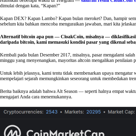
Habiskan beberapa waktu di Telegram —
saluran resmi CloakCoin’s
dimulai dengan kata, “Kapan?”
Kapan DEX? Kapan Lambo? Kapan bulan meroket? Dan, hampir semua
sebelum kita bahkan mencoba menguraikan jawaban, mari kita jelaskan te
Alternatif bitcoin apa pun — CloakCoin, misalnya — diklasifikasik
daripada bitcoin, kami memasuki kondisi pasar yang dikenal sebag
Kembali pada bulan Desember 2017, misalnya, pasar mengalami salah 
minggu yang menyenangkan, mayoritas altcoin mengalikan penilaian pas
Untuk lebih jelasnya, kami tentu tidak membenarkan upaya mengatur w
mempelajari sejarah memungkinkan seseorang untuk membedakan tren 
Berita baiknya adalah bahwa Alt Season — seperti halnya empat waktu
mengajari Anda cara menemukannya.