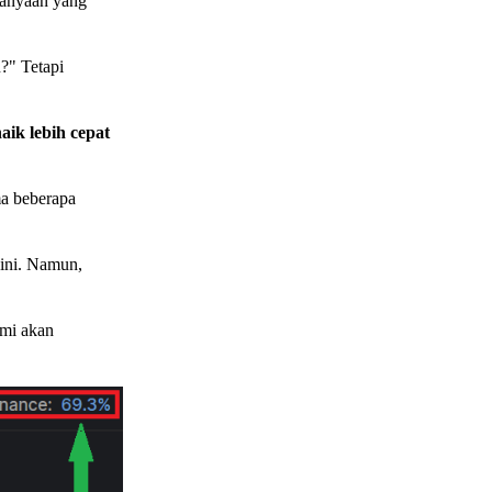
anyaan yang
?" Tetapi
aik lebih cepat
ma beberapa
sini. Namun,
ami akan