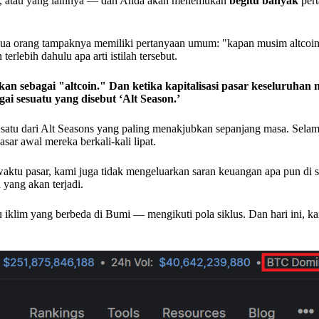
, atau yang lainnya — dan Anda akan menemukan
begitu banyak
pert
 orang tampaknya memiliki pertanyaan umum: "kapan musim altcoin
rlebih dahulu apa arti istilah tersebut.
an sebagai "altcoin." Dan ketika kapitalisasi pasar keseluruhan n
ai sesuatu yang disebut ‘Alt Season.’
satu dari Alt Seasons yang paling menakjubkan sepanjang masa. Sela
ar awal mereka berkali-kali lipat.
aktu pasar, kami juga tidak mengeluarkan saran keuangan apa pun di 
yang akan terjadi.
 iklim yang berbeda di Bumi — mengikuti pola siklus. Dan hari ini, k