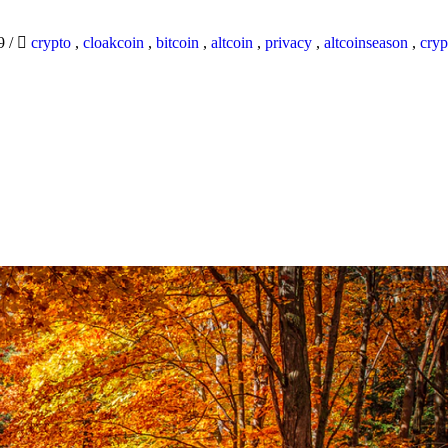
19
/
crypto
,
cloakcoin
,
bitcoin
,
altcoin
,
privacy
,
altcoinseason
,
cryp