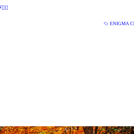
🕵‍♂
ENIGMA Ch