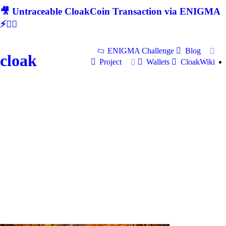
🎥 Untraceable CloakCoin Transaction via ENIGMA
⚡🕵‍♂
ENIGMA Challenge
Blog
cloak
Project
Wallets
CloakWiki