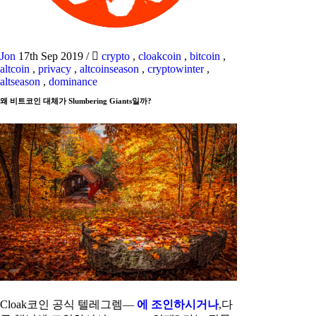
Jon
17th Sep 2019
/
crypto
,
cloakcoin
,
bitcoin
,
altcoin
,
privacy
,
altcoinseason
,
cryptowinter
,
altseason
,
dominance
왜 비트코인 대체가 Slumbering Giants일까?
Cloak코인 공식 텔레그렘—
에 조인하시거나
,다