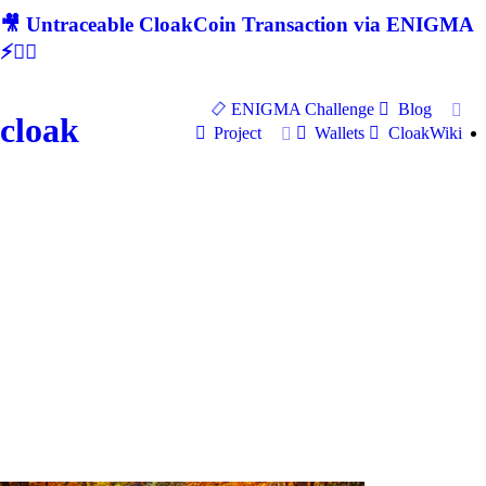
🎥 Untraceable CloakCoin Transaction via ENIGMA
⚡🕵‍♂
ENIGMA Challenge
Blog
cloak
Project
Wallets
CloakWiki