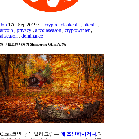
Jon
17th Sep 2019
/
crypto
,
cloakcoin
,
bitcoin
,
altcoin
,
privacy
,
altcoinseason
,
cryptowinter
,
altseason
,
dominance
왜 비트코인 대체가 Slumbering Giants일까?
Cloak코인 공식 텔레그렘—
에 조인하시거나
,다