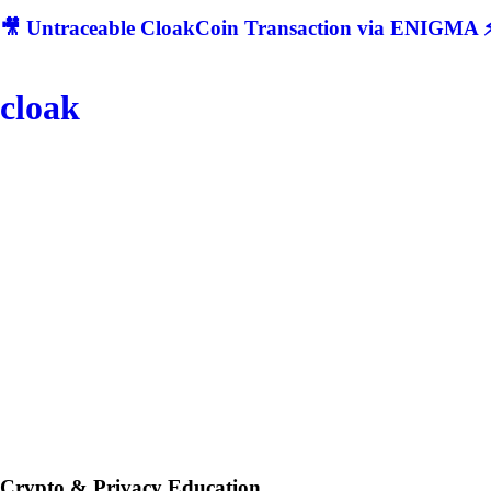
🎥 Untraceable CloakCoin Transaction via ENIGMA ⚡
cloak
Crypto & Privacy Education