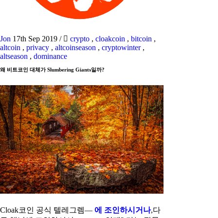
Jon
17th Sep 2019
/
crypto
,
cloakcoin
,
bitcoin
,
altcoin
,
privacy
,
altcoinseason
,
cryptowinter
,
altseason
,
dominance
왜 비트코인 대체가 Slumbering Giants일까?
Cloak코인 공식 텔레그렘—
에 조인하시거나
,다