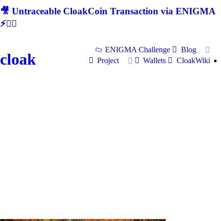
🎥 Untraceable CloakCoin Transaction via ENIGMA
⚡🕵‍♂
ENIGMA Challenge
Blog
cloak
Project
Wallets
CloakWiki