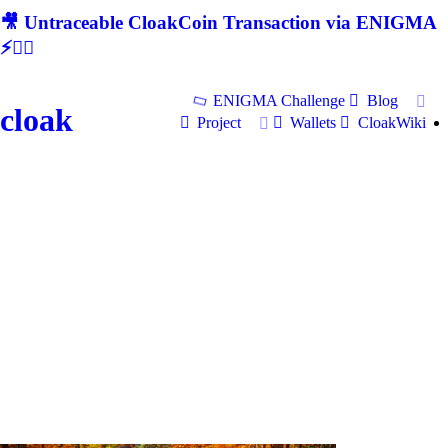
🎥 Untraceable CloakCoin Transaction via ENIGMA
⚡🕵‍♂
ENIGMA Challenge
Blog
cloak
Project
Wallets
CloakWiki