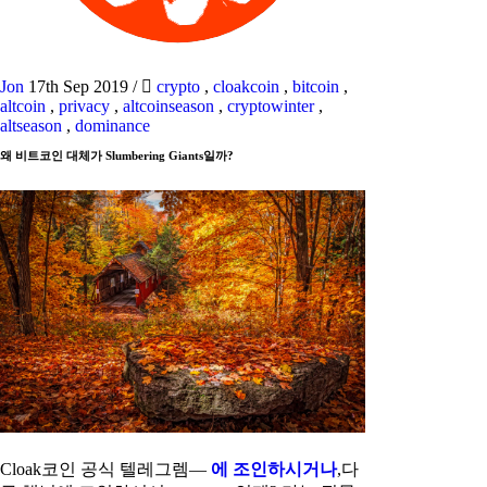
Jon
17th Sep 2019
/
crypto
,
cloakcoin
,
bitcoin
,
altcoin
,
privacy
,
altcoinseason
,
cryptowinter
,
altseason
,
dominance
왜 비트코인 대체가 Slumbering Giants일까?
Cloak코인 공식 텔레그렘—
에 조인하시거나
,다