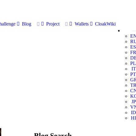
allenge
Blog
Project
Wallets
CloakWiki
E
R
ES
F
D
PL
IT
PT
G
T
C
K
JP
V
ID
HI
Blog Search