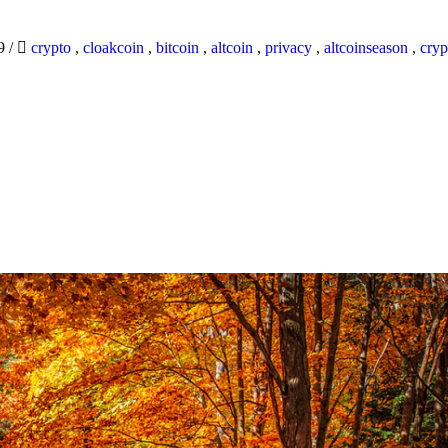
19
/
crypto
,
cloakcoin
,
bitcoin
,
altcoin
,
privacy
,
altcoinseason
,
cryp