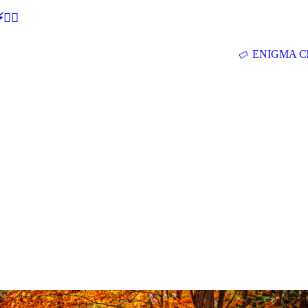
🕵‍♂
ENIGMA Ch