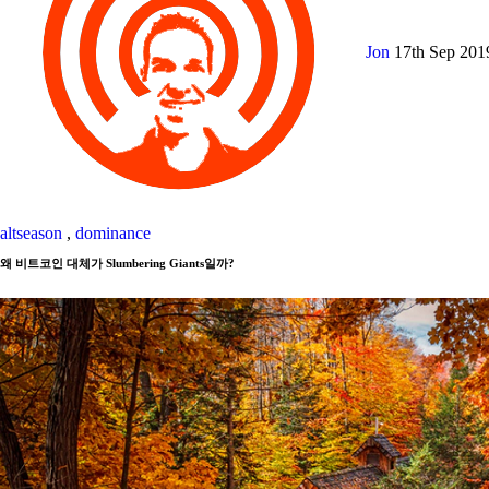
Jon
17th Sep 20
altseason
,
dominance
왜 비트코인 대체가 Slumbering Giants일까?