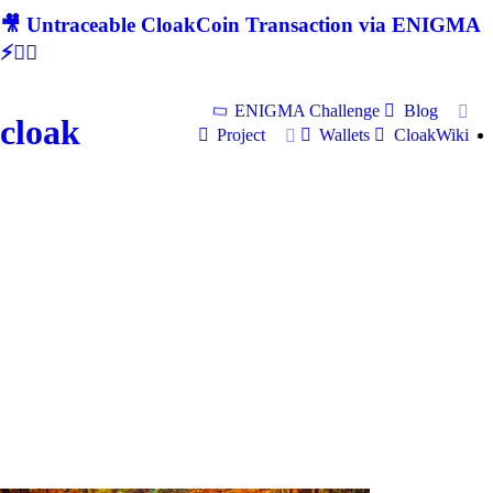
🎥 Untraceable CloakCoin Transaction via ENIGMA
⚡🕵‍♂
ENIGMA Challenge
Blog
cloak
Project
Wallets
CloakWiki