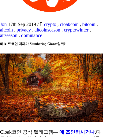
Jon
17th Sep 2019
/
crypto
,
cloakcoin
,
bitcoin
,
altcoin
,
privacy
,
altcoinseason
,
cryptowinter
,
altseason
,
dominance
왜 비트코인 대체가 Slumbering Giants일까?
Cloak코인 공식 텔레그렘—
에 조인하시거나
,다