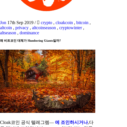
Jon
17th Sep 2019
/
crypto
,
cloakcoin
,
bitcoin
,
altcoin
,
privacy
,
altcoinseason
,
cryptowinter
,
altseason
,
dominance
왜 비트코인 대체가 Slumbering Giants일까?
Cloak코인 공식 텔레그렘—
에 조인하시거나
,다