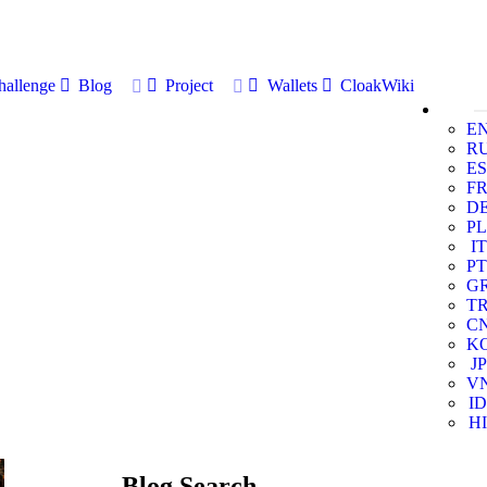
allenge
Blog
Project
Wallets
CloakWiki
E
R
ES
F
D
PL
IT
PT
G
T
C
K
JP
V
ID
HI
Blog Search