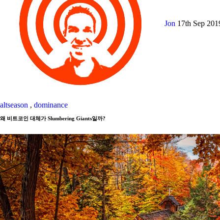
Jon
17th Sep 20
altseason
,
dominance
왜 비트코인 대체가 Slumbering Giants일까?