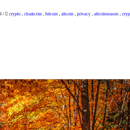
19
/
crypto
,
cloakcoin
,
bitcoin
,
altcoin
,
privacy
,
altcoinseason
,
cryp