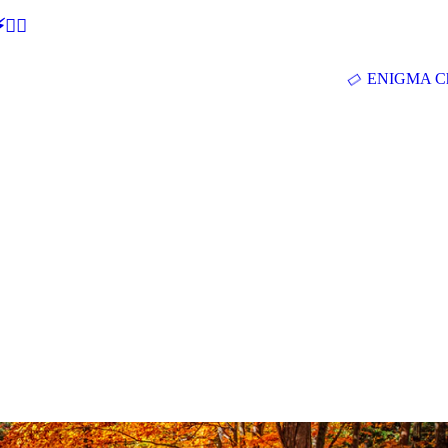
🕵‍♂
ENIGMA Ch