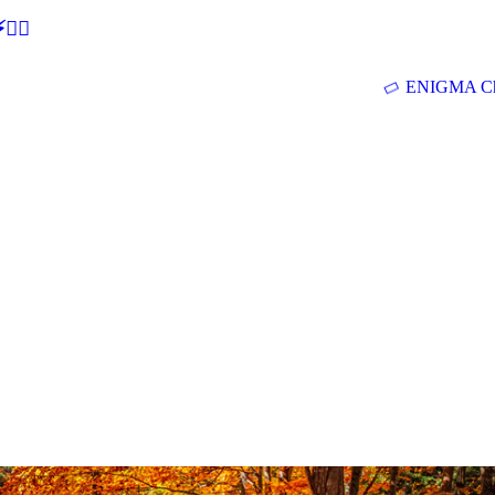
🕵‍♂
ENIGMA Ch