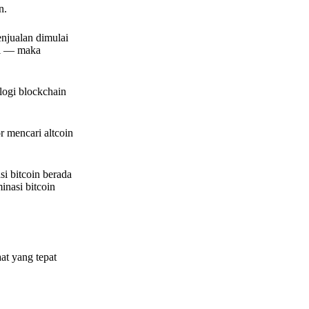
n.
enjualan dimulai
li — maka
logi blockchain
r mencari altcoin
si bitcoin berada
nasi bitcoin
at yang tepat