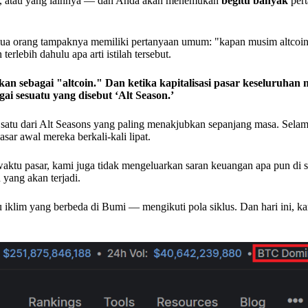
, atau yang lainnya — dan Anda akan menemukan
begitu banyak
pert
 orang tampaknya memiliki pertanyaan umum: "kapan musim altcoin
rlebih dahulu apa arti istilah tersebut.
an sebagai "altcoin." Dan ketika kapitalisasi pasar keseluruhan n
ai sesuatu yang disebut ‘Alt Season.’
satu dari Alt Seasons yang paling menakjubkan sepanjang masa. Sela
ar awal mereka berkali-kali lipat.
aktu pasar, kami juga tidak mengeluarkan saran keuangan apa pun di 
yang akan terjadi.
 iklim yang berbeda di Bumi — mengikuti pola siklus. Dan hari ini, k