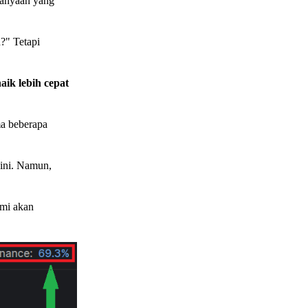
anyaan yang
?" Tetapi
aik lebih cepat
ma beberapa
sini. Namun,
ami akan