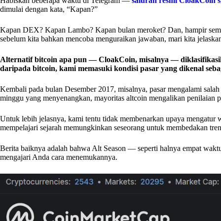
Habiskan beberapa waktu di Telegram —
saluran resmi CloakCoin’s
dimulai dengan kata, “Kapan?”
Kapan DEX? Kapan Lambo? Kapan bulan meroket? Dan, hampir semua
sebelum kita bahkan mencoba menguraikan jawaban, mari kita jelaskan te
Alternatif bitcoin apa pun — CloakCoin, misalnya — diklasifikasik
daripada bitcoin, kami memasuki kondisi pasar yang dikenal sebag
Kembali pada bulan Desember 2017, misalnya, pasar mengalami salah 
minggu yang menyenangkan, mayoritas altcoin mengalikan penilaian pas
Untuk lebih jelasnya, kami tentu tidak membenarkan upaya mengatur w
mempelajari sejarah memungkinkan seseorang untuk membedakan tren 
Berita baiknya adalah bahwa Alt Season — seperti halnya empat waktu
mengajari Anda cara menemukannya.