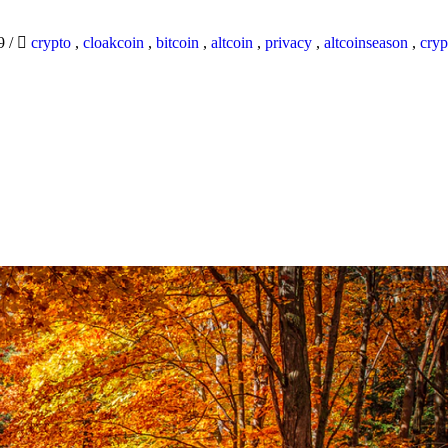
19
/
crypto
,
cloakcoin
,
bitcoin
,
altcoin
,
privacy
,
altcoinseason
,
cryp