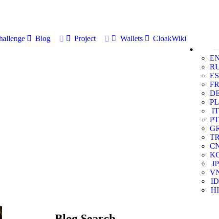
allenge
Blog
Project
Wallets
CloakWiki
E
R
ES
F
D
PL
IT
PT
G
T
C
K
JP
V
ID
HI
Blog Search