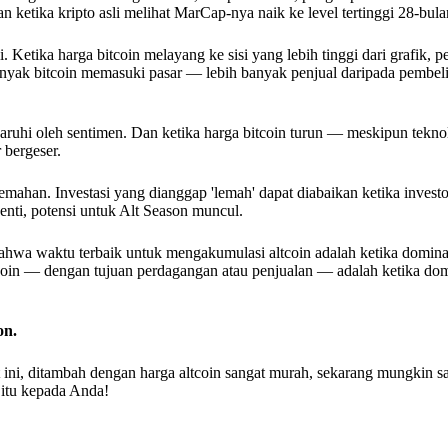
 ketika kripto asli melihat MarCap-nya naik ke level tertinggi 28-bula
 Ketika harga bitcoin melayang ke sisi yang lebih tinggi dari grafik, p
banyak bitcoin memasuki pasar — lebih banyak penjual daripada pembe
ngaruhi oleh sentimen. Dan ketika harga bitcoin turun — meskipun tekno
 bergeser.
mahan. Investasi yang dianggap 'lemah' dapat diabaikan ketika investo
henti, potensi untuk Alt Season muncul.
 bahwa waktu terbaik untuk mengakumulasi altcoin adalah ketika domina
oin — dengan tujuan perdagangan atau penjualan — adalah ketika domi
on.
t ini, ditambah dengan harga altcoin sangat murah, sekarang mungkin sa
 itu kepada Anda!