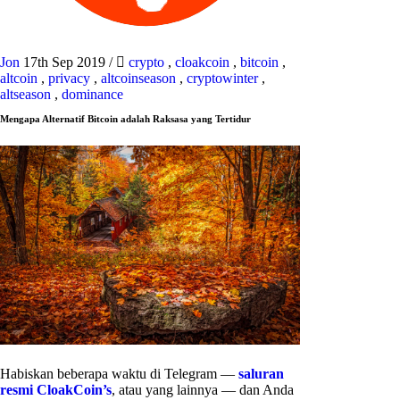
Jon
17th Sep 2019
/
crypto
,
cloakcoin
,
bitcoin
,
altcoin
,
privacy
,
altcoinseason
,
cryptowinter
,
altseason
,
dominance
Mengapa Alternatif Bitcoin adalah Raksasa yang Tertidur
Habiskan beberapa waktu di Telegram —
saluran
resmi CloakCoin’s
, atau yang lainnya — dan Anda