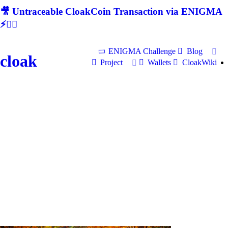
🎥 Untraceable CloakCoin Transaction via ENIGMA
⚡🕵‍♂
ENIGMA Challenge
Blog
cloak
Project
Wallets
CloakWiki