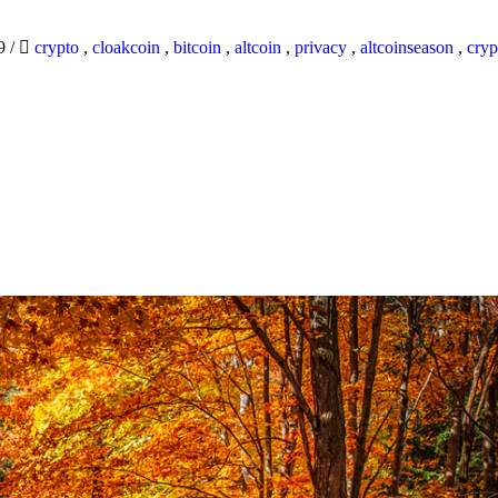
19
/
crypto
,
cloakcoin
,
bitcoin
,
altcoin
,
privacy
,
altcoinseason
,
cryp