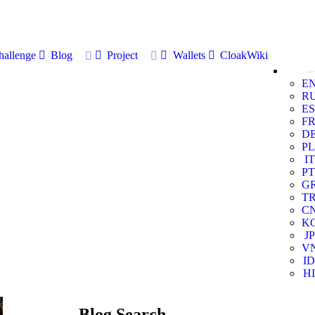
allenge
Blog
Project
Wallets
CloakWiki
E
R
ES
F
D
PL
IT
PT
G
T
C
K
JP
V
ID
HI
Blog Search