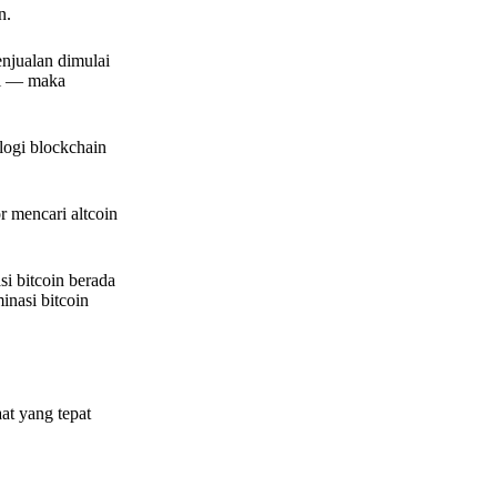
n.
enjualan dimulai
li — maka
logi blockchain
r mencari altcoin
si bitcoin berada
nasi bitcoin
at yang tepat