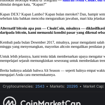
Habiskan beberapa waktu di Telegram —
saluran resmi CloakCoin’s
dimulai dengan kata, “Kapan?”
Kapan DEX? Kapan Lambo? Kapan bulan meroket? Dan, hampir semua
sebelum kita bahkan mencoba menguraikan jawaban, mari kita jelaskan te
Alternatif bitcoin apa pun — CloakCoin, misalnya — diklasifikasik
daripada bitcoin, kami memasuki kondisi pasar yang dikenal sebag
Kembali pada bulan Desember 2017, misalnya, pasar mengalami salah 
minggu yang menyenangkan, mayoritas altcoin mengalikan penilaian pas
Untuk lebih jelasnya, kami tentu tidak membenarkan upaya mengatur w
mempelajari sejarah memungkinkan seseorang untuk membedakan tren 
Berita baiknya adalah bahwa Alt Season — seperti halnya empat waktu
mengajari Anda cara menemukannya.