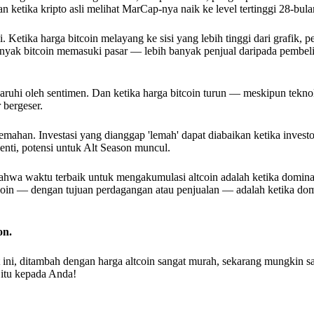
 ketika kripto asli melihat MarCap-nya naik ke level tertinggi 28-bula
 Ketika harga bitcoin melayang ke sisi yang lebih tinggi dari grafik, p
banyak bitcoin memasuki pasar — lebih banyak penjual daripada pembe
ngaruhi oleh sentimen. Dan ketika harga bitcoin turun — meskipun tekno
 bergeser.
mahan. Investasi yang dianggap 'lemah' dapat diabaikan ketika investo
henti, potensi untuk Alt Season muncul.
 bahwa waktu terbaik untuk mengakumulasi altcoin adalah ketika domina
oin — dengan tujuan perdagangan atau penjualan — adalah ketika domi
on.
t ini, ditambah dengan harga altcoin sangat murah, sekarang mungkin sa
 itu kepada Anda!