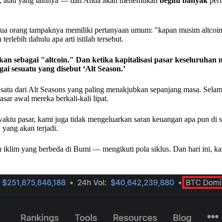
, atau yang lainnya — dan Anda akan menemukan
begitu banyak
pert
 orang tampaknya memiliki pertanyaan umum: "kapan musim altcoin
rlebih dahulu apa arti istilah tersebut.
an sebagai "altcoin." Dan ketika kapitalisasi pasar keseluruhan n
ai sesuatu yang disebut ‘Alt Season.’
satu dari Alt Seasons yang paling menakjubkan sepanjang masa. Sela
ar awal mereka berkali-kali lipat.
aktu pasar, kami juga tidak mengeluarkan saran keuangan apa pun di 
yang akan terjadi.
 iklim yang berbeda di Bumi — mengikuti pola siklus. Dan hari ini, k