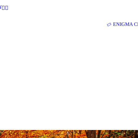
🕵‍♂
ENIGMA Ch