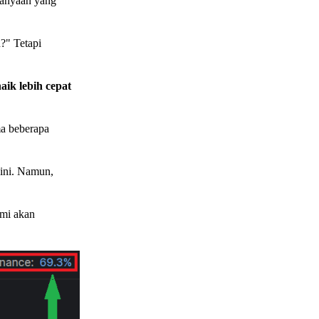
anyaan yang
?" Tetapi
aik lebih cepat
ma beberapa
sini. Namun,
ami akan