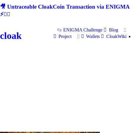
🎥 Untraceable CloakCoin Transaction via ENIGMA
⚡🕵‍♂
ENIGMA Challenge
Blog
cloak
Project
Wallets
CloakWiki