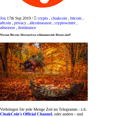
Jon
17th Sep 2019
/
crypto
,
cloakcoin
,
bitcoin
,
altcoin
,
privacy
,
altcoinseason
,
cryptowinter
,
altseason
,
dominance
Warum Bitcoin-Alternativen schlummernde Riesen sind?
Verbringen Sie jede Menge Zeit im Telegramm - z.b.
CloakCoin's Official Channel
, oder andere - und