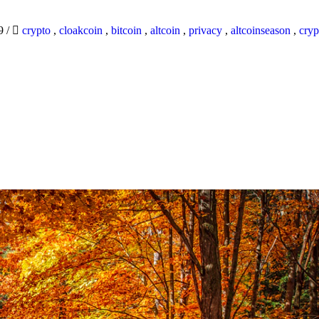
19
/
crypto
,
cloakcoin
,
bitcoin
,
altcoin
,
privacy
,
altcoinseason
,
cryp