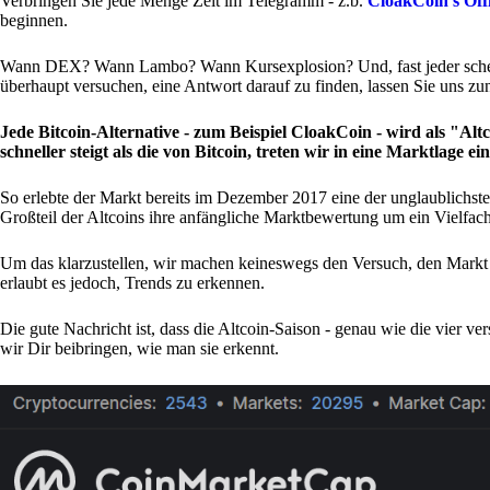
Verbringen Sie jede Menge Zeit im Telegramm - z.b.
CloakCoin's Off
beginnen.
Wann DEX? Wann Lambo? Wann Kursexplosion? Und, fast jeder schein
überhaupt versuchen, eine Antwort darauf zu finden, lassen Sie uns zun
Jede Bitcoin-Alternative - zum Beispiel CloakCoin - wird als "Al
schneller steigt als die von Bitcoin, treten wir in eine Marktlage ei
So erlebte der Markt bereits im Dezember 2017 eine der unglaublichste
Großteil der Altcoins ihre anfängliche Marktbewertung um ein Vielfach
Um das klarzustellen, wir machen keineswegs den Versuch, den Markt 
erlaubt es jedoch, Trends zu erkennen.
Die gute Nachricht ist, dass die Altcoin-Saison - genau wie die vier v
wir Dir beibringen, wie man sie erkennt.