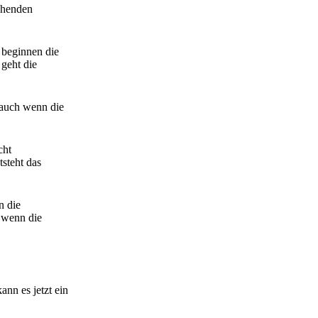
echenden
, beginnen die
 geht die
- auch wenn die
cht
steht das
n die
, wenn die
nn es jetzt ein