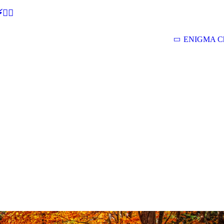
🕵‍♂
ENIGMA Ch