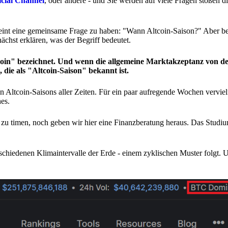
icial Channel
, oder andere - und Sie werden auf viele Fragen stoßen 
t eine gemeinsame Frage zu haben: "Wann Altcoin-Saison?" Aber be
ächst erklären, was der Begriff bedeutet.
tcoin" bezeichnet. Und wenn die allgemeine Marktakzeptanz von de
n, die als "Altcoin-Saison" bekannt ist.
n Altcoin-Saisons aller Zeiten. Für ein paar aufregende Wochen verviel
es.
zu timen, noch geben wir hier eine Finanzberatung heraus. Das Studi
erschiedenen Klimaintervalle der Erde - einem zyklischen Muster folgt.