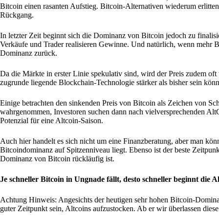
Bitcoin einen rasanten Aufstieg. Bitcoin-Alternativen wiederum erlit
Rückgang.
In letzter Zeit beginnt sich die Dominanz von Bitcoin jedoch zu finalis
Verkäufe und Trader realisieren Gewinne. Und natürlich, wenn mehr Bitc
Dominanz zurück.
Da die Märkte in erster Linie spekulativ sind, wird der Preis zudem o
zugrunde liegende Blockchain-Technologie stärker als bisher sein könn
Einige betrachten den sinkenden Preis von Bitcoin als Zeichen von Sc
wahrgenommen, Investoren suchen dann nach vielversprechenden AltCoins
Potenzial für eine Altcoin-Saison.
Auch hier handelt es sich nicht um eine Finanzberatung, aber man könnt
Bitcoindominanz auf Spitzenniveau liegt. Ebenso ist der beste Zeitpunk
Dominanz von Bitcoin rückläufig ist.
Je schneller Bitcoin in Ungnade fällt, desto schneller beginnt die A
Achtung Hinweis: Angesichts der heutigen sehr hohen Bitcoin-Dominanz,
guter Zeitpunkt sein, Altcoins aufzustocken. Ab er wir überlassen dies