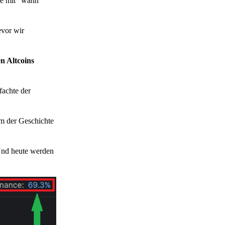
die mit "wann"
vor wir
n Altcoins
fachte der
um der Geschichte
 Und heute werden