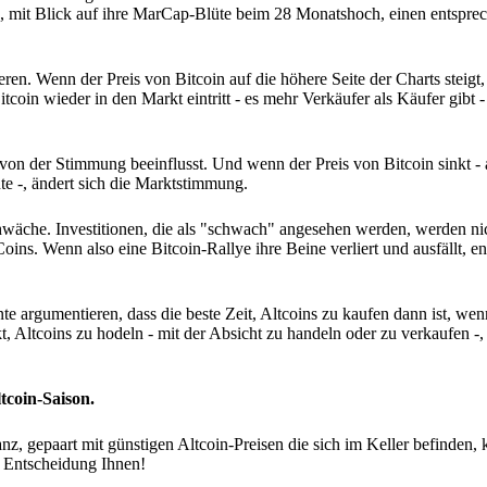
ten, mit Blick auf ihre MarCap-Blüte beim 28 Monatshoch, einen entspr
ieren. Wenn der Preis von Bitcoin auf die höhere Seite der Charts steigt
oin wieder in den Markt eintritt - es mehr Verkäufer als Käufer gibt -
ft von der Stimmung beeinflusst. Und wenn der Preis von Bitcoin sinkt 
te -, ändert sich die Marktstimmung.
hwäche. Investitionen, die als "schwach" angesehen werden, werden ni
. Wenn also eine Bitcoin-Rallye ihre Beine verliert und ausfällt, ent
e argumentieren, dass die beste Zeit, Altcoins zu kaufen dann ist, wen
t, Altcoins zu hodeln - mit der Absicht zu handeln oder zu verkaufen -
ltcoin-Saison.
 gepaart mit günstigen Altcoin-Preisen die sich im Keller befinden, ka
e Entscheidung Ihnen!