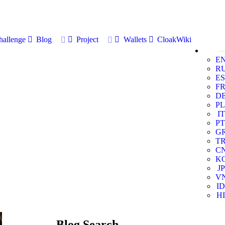
allenge
Blog
Project
Wallets
CloakWiki
E
R
ES
F
D
PL
IT
PT
G
T
C
K
JP
V
ID
HI
Blog Search