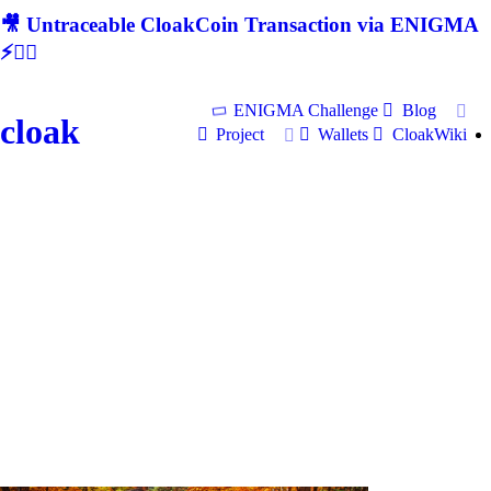
🎥 Untraceable CloakCoin Transaction via ENIGMA
⚡🕵‍♂
ENIGMA Challenge
Blog
cloak
Project
Wallets
CloakWiki