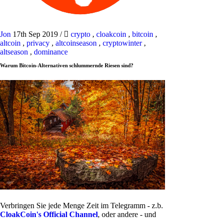
Jon
17th Sep 2019
/
crypto
,
cloakcoin
,
bitcoin
,
altcoin
,
privacy
,
altcoinseason
,
cryptowinter
,
altseason
,
dominance
Warum Bitcoin-Alternativen schlummernde Riesen sind?
Verbringen Sie jede Menge Zeit im Telegramm - z.b.
CloakCoin's Official Channel
, oder andere - und