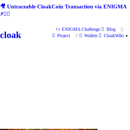
🎥 Untraceable CloakCoin Transaction via ENIGMA
⚡🕵‍♂
ENIGMA Challenge
Blog
cloak
Project
Wallets
CloakWiki