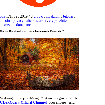
Jon
17th Sep 2019
/
crypto
,
cloakcoin
,
bitcoin
,
altcoin
,
privacy
,
altcoinseason
,
cryptowinter
,
altseason
,
dominance
Warum Bitcoin-Alternativen schlummernde Riesen sind?
Verbringen Sie jede Menge Zeit im Telegramm - z.b.
CloakCoin's Official Channel
, oder andere - und