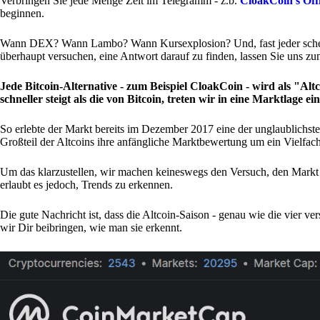
Verbringen Sie jede Menge Zeit im Telegramm - z.b.
CloakCoin's Off
beginnen.
Wann DEX? Wann Lambo? Wann Kursexplosion? Und, fast jeder schein
überhaupt versuchen, eine Antwort darauf zu finden, lassen Sie uns zun
Jede Bitcoin-Alternative - zum Beispiel CloakCoin - wird als "Al
schneller steigt als die von Bitcoin, treten wir in eine Marktlage ei
So erlebte der Markt bereits im Dezember 2017 eine der unglaublichste
Großteil der Altcoins ihre anfängliche Marktbewertung um ein Vielfach
Um das klarzustellen, wir machen keineswegs den Versuch, den Markt 
erlaubt es jedoch, Trends zu erkennen.
Die gute Nachricht ist, dass die Altcoin-Saison - genau wie die vier v
wir Dir beibringen, wie man sie erkennt.