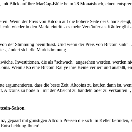
ten, mit Blick auf ihre MarCap-Blüte beim 28 Monatshoch, einen entspr
ieren. Wenn der Preis von Bitcoin auf die höhere Seite der Charts steigt
oin wieder in den Markt eintritt - es mehr Verkäufer als Käufer gibt -
ft von der Stimmung beeinflusst. Und wenn der Preis von Bitcoin sinkt 
te -, ändert sich die Marktstimmung.
hwäche. Investitionen, die als "schwach" angesehen werden, werden ni
. Wenn also eine Bitcoin-Rallye ihre Beine verliert und ausfällt, ent
e argumentieren, dass die beste Zeit, Altcoins zu kaufen dann ist, wen
t, Altcoins zu hodeln - mit der Absicht zu handeln oder zu verkaufen -
ltcoin-Saison.
 gepaart mit günstigen Altcoin-Preisen die sich im Keller befinden, ka
e Entscheidung Ihnen!