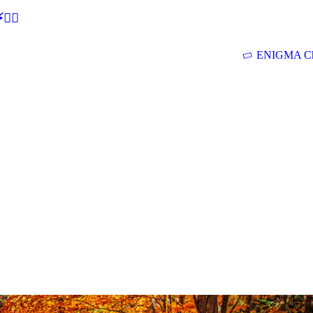
🕵‍♂
ENIGMA Ch