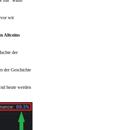
die mit "wann"
vor wir
n Altcoins
fachte der
um der Geschichte
 Und heute werden