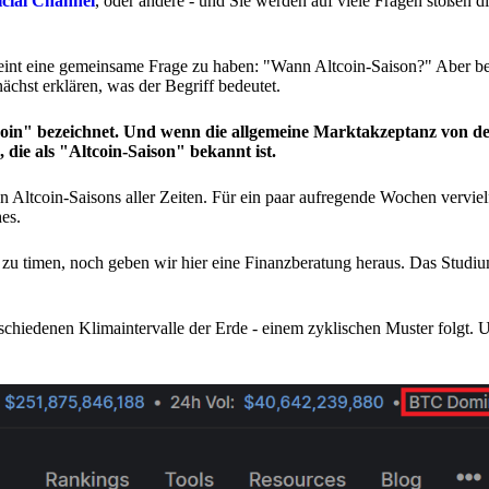
icial Channel
, oder andere - und Sie werden auf viele Fragen stoßen 
t eine gemeinsame Frage zu haben: "Wann Altcoin-Saison?" Aber be
ächst erklären, was der Begriff bedeutet.
tcoin" bezeichnet. Und wenn die allgemeine Marktakzeptanz von de
n, die als "Altcoin-Saison" bekannt ist.
n Altcoin-Saisons aller Zeiten. Für ein paar aufregende Wochen verviel
es.
zu timen, noch geben wir hier eine Finanzberatung heraus. Das Studi
erschiedenen Klimaintervalle der Erde - einem zyklischen Muster folgt.