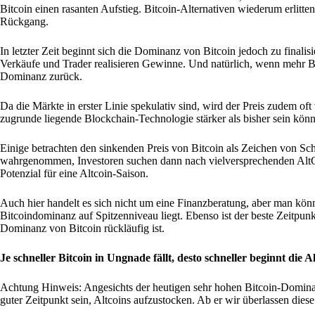
Bitcoin einen rasanten Aufstieg. Bitcoin-Alternativen wiederum erlit
Rückgang.
In letzter Zeit beginnt sich die Dominanz von Bitcoin jedoch zu finalis
Verkäufe und Trader realisieren Gewinne. Und natürlich, wenn mehr Bitc
Dominanz zurück.
Da die Märkte in erster Linie spekulativ sind, wird der Preis zudem o
zugrunde liegende Blockchain-Technologie stärker als bisher sein könn
Einige betrachten den sinkenden Preis von Bitcoin als Zeichen von Sc
wahrgenommen, Investoren suchen dann nach vielversprechenden AltCoins
Potenzial für eine Altcoin-Saison.
Auch hier handelt es sich nicht um eine Finanzberatung, aber man könnt
Bitcoindominanz auf Spitzenniveau liegt. Ebenso ist der beste Zeitpunk
Dominanz von Bitcoin rückläufig ist.
Je schneller Bitcoin in Ungnade fällt, desto schneller beginnt die A
Achtung Hinweis: Angesichts der heutigen sehr hohen Bitcoin-Dominanz,
guter Zeitpunkt sein, Altcoins aufzustocken. Ab er wir überlassen dies