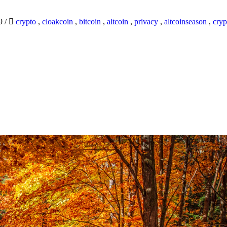
19
/
crypto
,
cloakcoin
,
bitcoin
,
altcoin
,
privacy
,
altcoinseason
,
cryp