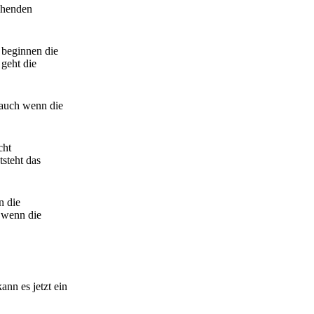
echenden
, beginnen die
 geht die
- auch wenn die
cht
steht das
n die
, wenn die
nn es jetzt ein