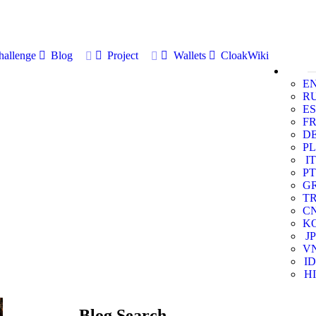
allenge
Blog
Project
Wallets
CloakWiki
E
R
ES
F
D
PL
IT
PT
G
T
C
K
JP
V
ID
HI
Blog Search