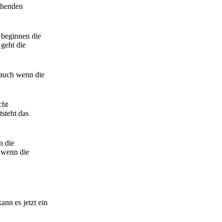
echenden
, beginnen die
 geht die
- auch wenn die
cht
steht das
n die
, wenn die
nn es jetzt ein