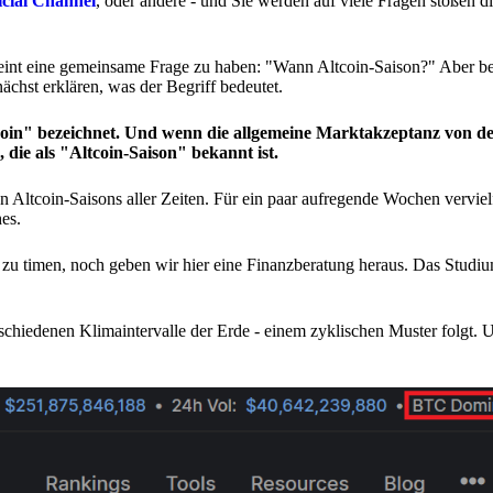
icial Channel
, oder andere - und Sie werden auf viele Fragen stoßen 
t eine gemeinsame Frage zu haben: "Wann Altcoin-Saison?" Aber be
ächst erklären, was der Begriff bedeutet.
tcoin" bezeichnet. Und wenn die allgemeine Marktakzeptanz von de
n, die als "Altcoin-Saison" bekannt ist.
n Altcoin-Saisons aller Zeiten. Für ein paar aufregende Wochen verviel
es.
zu timen, noch geben wir hier eine Finanzberatung heraus. Das Studi
erschiedenen Klimaintervalle der Erde - einem zyklischen Muster folgt.