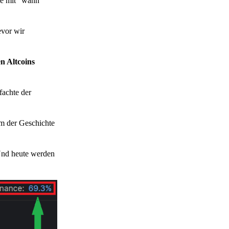
die mit "wann"
vor wir
n Altcoins
fachte der
um der Geschichte
 Und heute werden