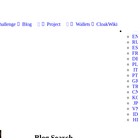
allenge
Blog
Project
Wallets
CloakWiki
E
R
ES
F
D
PL
IT
PT
G
T
C
K
JP
V
ID
HI
Blog Search