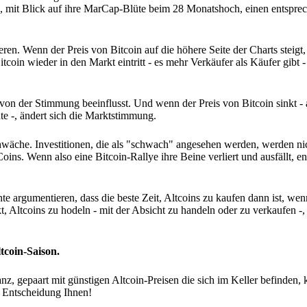
ten, mit Blick auf ihre MarCap-Blüte beim 28 Monatshoch, einen entspr
ieren. Wenn der Preis von Bitcoin auf die höhere Seite der Charts steigt
oin wieder in den Markt eintritt - es mehr Verkäufer als Käufer gibt -
ft von der Stimmung beeinflusst. Und wenn der Preis von Bitcoin sinkt 
te -, ändert sich die Marktstimmung.
hwäche. Investitionen, die als "schwach" angesehen werden, werden ni
. Wenn also eine Bitcoin-Rallye ihre Beine verliert und ausfällt, ent
e argumentieren, dass die beste Zeit, Altcoins zu kaufen dann ist, wen
t, Altcoins zu hodeln - mit der Absicht zu handeln oder zu verkaufen -
ltcoin-Saison.
 gepaart mit günstigen Altcoin-Preisen die sich im Keller befinden, ka
e Entscheidung Ihnen!