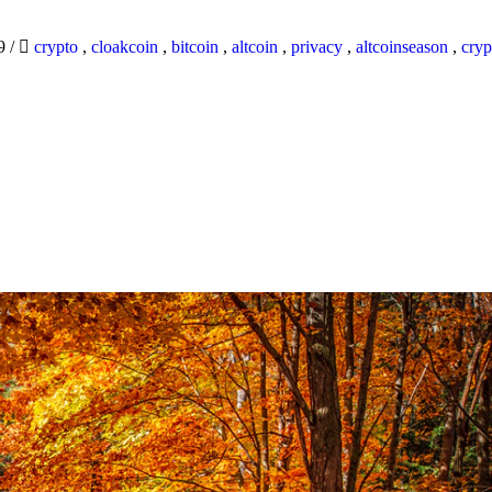
19
/
crypto
,
cloakcoin
,
bitcoin
,
altcoin
,
privacy
,
altcoinseason
,
cryp