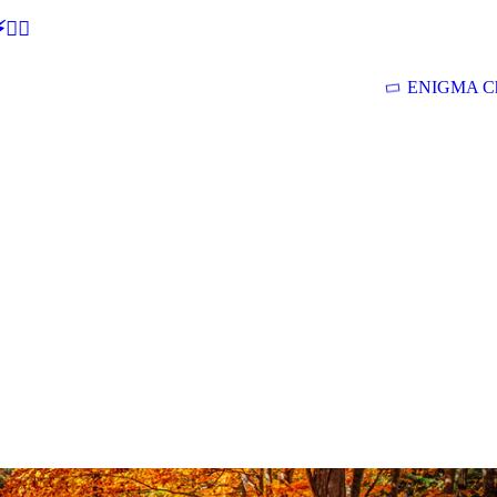
🕵‍♂
ENIGMA Ch