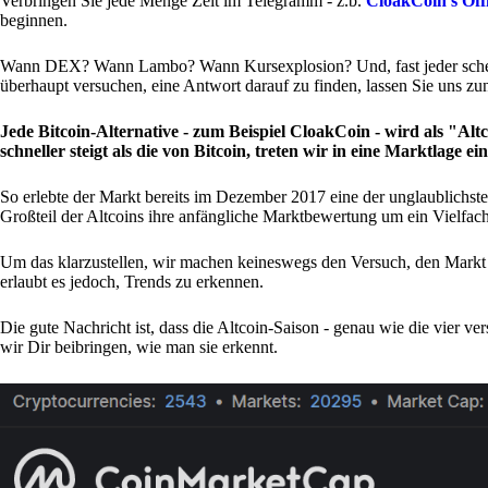
Verbringen Sie jede Menge Zeit im Telegramm - z.b.
CloakCoin's Off
beginnen.
Wann DEX? Wann Lambo? Wann Kursexplosion? Und, fast jeder schein
überhaupt versuchen, eine Antwort darauf zu finden, lassen Sie uns zun
Jede Bitcoin-Alternative - zum Beispiel CloakCoin - wird als "Al
schneller steigt als die von Bitcoin, treten wir in eine Marktlage ei
So erlebte der Markt bereits im Dezember 2017 eine der unglaublichste
Großteil der Altcoins ihre anfängliche Marktbewertung um ein Vielfach
Um das klarzustellen, wir machen keineswegs den Versuch, den Markt 
erlaubt es jedoch, Trends zu erkennen.
Die gute Nachricht ist, dass die Altcoin-Saison - genau wie die vier v
wir Dir beibringen, wie man sie erkennt.