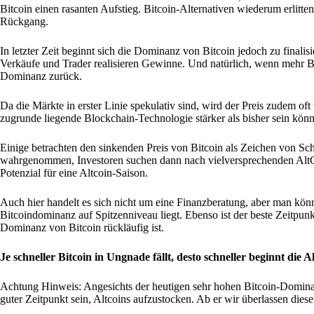
Bitcoin einen rasanten Aufstieg. Bitcoin-Alternativen wiederum erlit
Rückgang.
In letzter Zeit beginnt sich die Dominanz von Bitcoin jedoch zu finalis
Verkäufe und Trader realisieren Gewinne. Und natürlich, wenn mehr Bitc
Dominanz zurück.
Da die Märkte in erster Linie spekulativ sind, wird der Preis zudem o
zugrunde liegende Blockchain-Technologie stärker als bisher sein könn
Einige betrachten den sinkenden Preis von Bitcoin als Zeichen von Sc
wahrgenommen, Investoren suchen dann nach vielversprechenden AltCoins
Potenzial für eine Altcoin-Saison.
Auch hier handelt es sich nicht um eine Finanzberatung, aber man könnt
Bitcoindominanz auf Spitzenniveau liegt. Ebenso ist der beste Zeitpunk
Dominanz von Bitcoin rückläufig ist.
Je schneller Bitcoin in Ungnade fällt, desto schneller beginnt die A
Achtung Hinweis: Angesichts der heutigen sehr hohen Bitcoin-Dominanz,
guter Zeitpunkt sein, Altcoins aufzustocken. Ab er wir überlassen dies