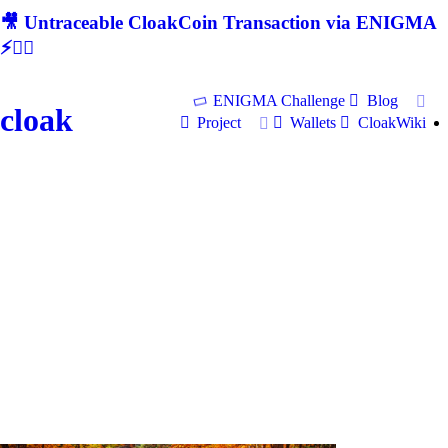
🎥 Untraceable CloakCoin Transaction via ENIGMA
⚡🕵‍♂
ENIGMA Challenge
Blog
cloak
Project
Wallets
CloakWiki