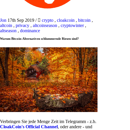
Jon
17th Sep 2019
/
crypto
,
cloakcoin
,
bitcoin
,
altcoin
,
privacy
,
altcoinseason
,
cryptowinter
,
altseason
,
dominance
Warum Bitcoin-Alternativen schlummernde Riesen sind?
Verbringen Sie jede Menge Zeit im Telegramm - z.b.
CloakCoin's Official Channel
, oder andere - und