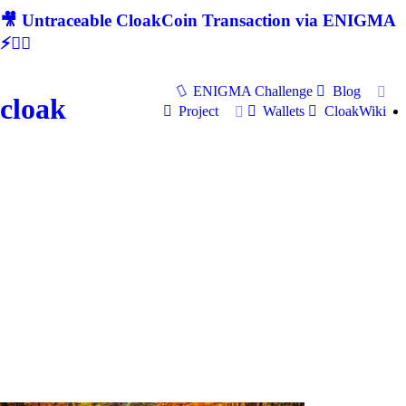
🎥 Untraceable CloakCoin Transaction via ENIGMA
⚡🕵‍♂
ENIGMA Challenge
Blog
cloak
Project
Wallets
CloakWiki