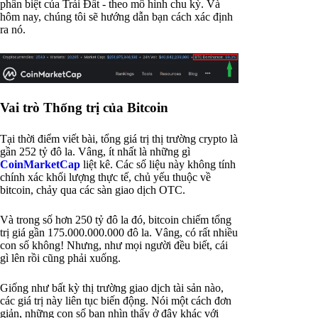
phân biệt của Trái Đất - theo mô hình chu kỳ. Và
hôm nay, chúng tôi sẽ hướng dẫn bạn cách xác định
ra nó.
Vai trò Thống trị của Bitcoin
Tại thời điểm viết bài, tổng giá trị thị trường crypto là
gần 252 tỷ đô la. Vâng, ít nhất là những gì
CoinMarketCap
liệt kê. Các số liệu này không tính
chính xác khối lượng thực tế, chủ yếu thuộc về
bitcoin, chảy qua các sàn giao dịch OTC.
Và trong số hơn 250 tỷ đô la đó, bitcoin chiếm tổng
trị giá gần 175.000.000.000 đô la. Vâng, có rất nhiều
con số không! Nhưng, như mọi người đều biết, cái
gì lên rồi cũng phải xuống.
Giống như bất kỳ thị trường giao dịch tài sản nào,
các giá trị này liên tục biến động. Nói một cách đơn
giản, những con số bạn nhìn thấy ở đây khác với