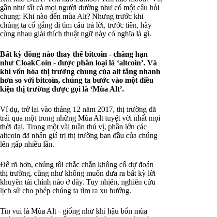
gần như tất cả mọi người dường như có một câu hỏi
chung: Khi nào đến mùa Alt? Nhưng trước khi
chúng ta cố gắng đi tìm câu trả lời, trước tiên, hãy
cùng nhau giải thích thuật ngữ này có nghĩa là gì.
Bất kỳ đồng nào thay thế bitcoin - chẳng hạn
như CloakCoin - được phân loại là ‘altcoin’. Và
khi vốn hóa thị trường chung của alt tăng nhanh
hơn so với bitcoin, chúng ta bước vào một điều
kiện thị trường được gọi là ‘Mùa Alt’.
Ví dụ, trở lại vào tháng 12 năm 2017, thị trường đã
trải qua một trong những Mùa Alt tuyệt vời nhất mọi
thời đại. Trong một vài tuần thú vị, phần lớn các
altcoin đã nhân giá trị thị trường ban đầu của chúng
lên gấp nhiều lần.
Để rõ hơn, chúng tôi chắc chắn không cố dự đoán
thị trường, cũng như không muốn đưa ra bất kỳ lời
khuyên tài chính nào ở đây. Tuy nhiên, nghiên cứu
lịch sử cho phép chúng ta tìm ra xu hướng.
Tin vui là Mùa Alt - giống như khí hậu bốn mùa