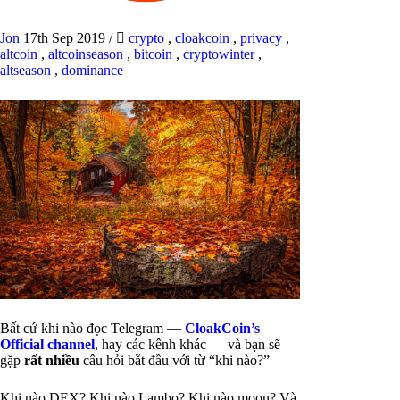
Jon
17th Sep 2019
/
crypto
,
cloakcoin
,
privacy
,
altcoin
,
altcoinseason
,
bitcoin
,
cryptowinter
,
altseason
,
dominance
Bất cứ khi nào đọc Telegram —
CloakCoin’s
Official channel
, hay các kênh khác — và bạn sẽ
gặp
rất nhiều
câu hỏi bắt đầu với từ “khi nào?”
Khi nào DEX? Khi nào Lambo? Khi nào moon? Và,