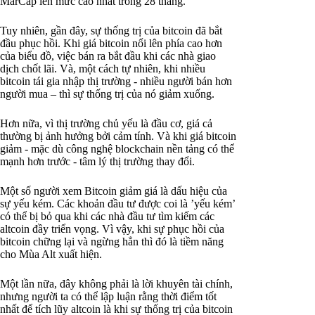
MarCap lên mức cao nhất trong 28 tháng.
Tuy nhiên, gần đây, sự thống trị của bitcoin đã bắt
đầu phục hồi. Khi giá bitcoin nổi lên phía cao hơn
của biểu đồ, việc bán ra bắt đầu khi các nhà giao
dịch chốt lãi. Và, một cách tự nhiên, khi nhiều
bitcoin tái gia nhập thị trường - nhiều người bán hơn
người mua – thì sự thống trị của nó giảm xuống.
Hơn nữa, vì thị trường chủ yếu là đầu cơ, giá cả
thường bị ảnh hưởng bởi cảm tính. Và khi giá bitcoin
giảm - mặc dù công nghệ blockchain nền tảng có thể
mạnh hơn trước - tâm lý thị trường thay đổi.
Một số người xem Bitcoin giảm giá là dấu hiệu của
sự yếu kém. Các khoản đầu tư được coi là ’yếu kém’
có thể bị bỏ qua khi các nhà đầu tư tìm kiếm các
altcoin đầy triển vọng. Vì vậy, khi sự phục hồi của
bitcoin chững lại và ngừng hẳn thì đó là tiềm năng
cho Mùa Alt xuất hiện.
Một lần nữa, đây không phải là lời khuyên tài chính,
nhưng người ta có thể lập luận rằng thời điểm tốt
nhất để tích lũy altcoin là khi sự thống trị của bitcoin