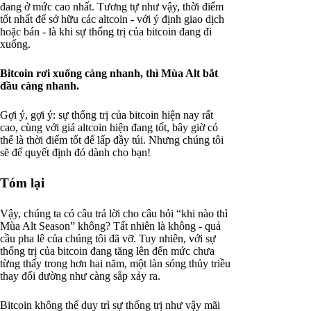
đang ở mức cao nhất. Tương tự như vậy, thời điểm
tốt nhất để sở hữu các altcoin - với ý định giao dịch
hoặc bán - là khi sự thống trị của bitcoin đang đi
xuống.
Bitcoin rơi xuống càng nhanh, thì Mùa Alt bắt
đầu càng nhanh.
Gợi ý, gợi ý: sự thống trị của bitcoin hiện nay rất
cao, cùng với giá altcoin hiện đang tốt, bây giờ có
thể là thời điểm tốt để lấp đầy túi. Nhưng chúng tôi
sẽ để quyết định đó dành cho bạn!
Tóm lại
Vậy, chúng ta có câu trả lời cho câu hỏi “khi nào thì
Mùa Alt Season” không? Tất nhiên là không - quả
cầu pha lê của chúng tôi đã vỡ. Tuy nhiên, với sự
thống trị của bitcoin đang tăng lên đến mức chưa
từng thấy trong hơn hai năm, một làn sóng thủy triều
thay đổi dường như càng sắp xảy ra.
Bitcoin không thể duy trì sự thống trị như vậy mãi