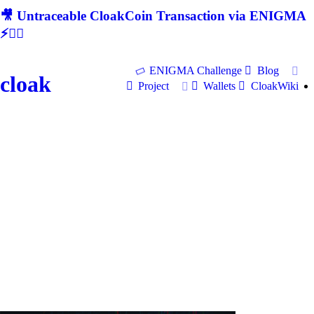
🎥 Untraceable CloakCoin Transaction via ENIGMA
⚡🕵‍♂
ENIGMA Challenge
Blog
cloak
Project
Wallets
CloakWiki