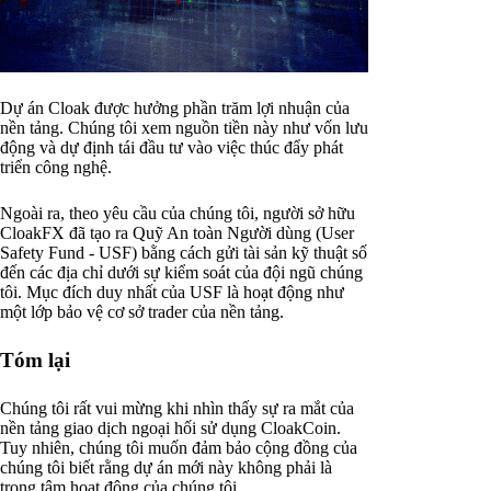
Dự án Cloak được hưởng phần trăm lợi nhuận của
nền tảng. Chúng tôi xem nguồn tiền này như vốn lưu
động và dự định tái đầu tư vào việc thúc đẩy phát
triển công nghệ.
Ngoài ra, theo yêu cầu của chúng tôi, người sở hữu
CloakFX đã tạo ra Quỹ An toàn Người dùng (User
Safety Fund - USF) bằng cách gửi tài sản kỹ thuật số
đến các địa chỉ dưới sự kiểm soát của đội ngũ chúng
tôi. Mục đích duy nhất của USF là hoạt động như
một lớp bảo vệ cơ sở trader của nền tảng.
Tóm lại
Chúng tôi rất vui mừng khi nhìn thấy sự ra mắt của
nền tảng giao dịch ngoại hối sử dụng CloakCoin.
Tuy nhiên, chúng tôi muốn đảm bảo cộng đồng của
chúng tôi biết rằng dự án mới này không phải là
trọng tâm hoạt động của chúng tôi.