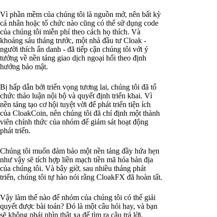
Vì phần mềm của chúng tôi là nguồn mở, nên bất kỳ
cá nhân hoặc tổ chức nào cũng có thể sử dụng code
của chúng tôi miễn phí theo cách họ thích. Và
khoảng sáu tháng trước, một nhà đầu tư Cloak -
người thích ẩn danh - đã tiếp cận chúng tôi với ý
tưởng về nền tảng giao dịch ngoại hối theo định
hướng bảo mật.
Bị hấp dẫn bởi triển vọng tương lai, chúng tôi đã tổ
chức thảo luận nội bộ và quyết định triển khai. Vì
nền tảng tạo cơ hội tuyệt vời để phát triển tiện ích
của CloakCoin, nên chúng tôi đã chỉ định một thành
viên chính thức của nhóm để giám sát hoạt động
phát triển.
Chúng tôi muốn đảm bảo một nền tảng đầy hứa hẹn
như vậy sẽ tích hợp liền mạch tiền mã hóa bản địa
của chúng tôi. Và bây giờ, sau nhiều tháng phát
triển, chúng tôi tự hào nói rằng CloakFX đã hoàn tất.
Vậy làm thế nào để nhóm của chúng tôi có thể giải
quyết được bài toán? Đó là một câu hỏi hay, và bạn
sẽ không phải nhìn thật xa để tìm ra câu trả lời.