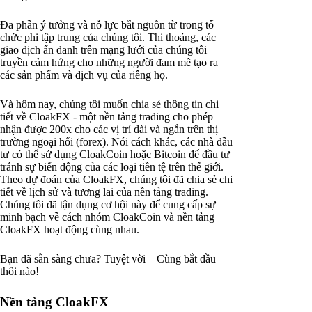
Đa phần ý tưởng và nỗ lực bắt nguồn từ trong tổ
chức phi tập trung của chúng tôi. Thi thoảng, các
giao dịch ẩn danh trên mạng lưới của chúng tôi
truyền cảm hứng cho những người đam mê tạo ra
các sản phẩm và dịch vụ của riêng họ.
Và hôm nay, chúng tôi muốn chia sẻ thông tin chi
tiết về CloakFX - một nền tảng trading cho phép
nhận được 200x cho các vị trí dài và ngắn trên thị
trường ngoại hối (forex). Nói cách khác, các nhà đầu
tư có thể sử dụng CloakCoin hoặc Bitcoin để đầu tư
tránh sự biến động của các loại tiền tệ trên thế giới.
Theo dự đoán của CloakFX, chúng tôi đã chia sẻ chi
tiết về lịch sử và tương lai của nền tảng trading.
Chúng tôi đã tận dụng cơ hội này để cung cấp sự
minh bạch về cách nhóm CloakCoin và nền tảng
CloakFX hoạt động cùng nhau.
Bạn đã sẵn sàng chưa? Tuyệt vời – Cùng bắt đầu
thôi nào!
Nền tảng CloakFX