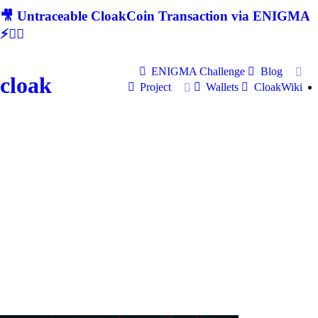
🎥 Untraceable CloakCoin Transaction via ENIGMA
⚡🕵‍♂
ENIGMA Challenge
Blog
cloak
Project
Wallets
CloakWiki