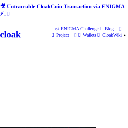
🎥 Untraceable CloakCoin Transaction via ENIGMA
⚡🕵‍♂
ENIGMA Challenge
Blog
cloak
Project
Wallets
CloakWiki