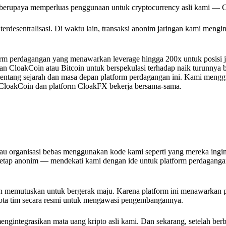
us berupaya memperluas penggunaan untuk cryptocurrency asli kami — 
terdesentralisasi. Di waktu lain, transaksi anonim jaringan kami mengin
rm perdagangan yang menawarkan leverage hingga 200x untuk posisi ju
kan CloakCoin atau Bitcoin untuk berspekulasi terhadap naik turunnya 
tentang sejarah dan masa depan platform perdagangan ini. Kami meng
m CloakCoin dan platform CloakFX bekerja bersama-sama.
atau organisasi bebas menggunakan kode kami seperti yang mereka ingi
 tetap anonim — mendekati kami dengan ide untuk platform perdaganga
n memutuskan untuk bergerak maju. Karena platform ini menawarkan 
a tim secara resmi untuk mengawasi pengembangannya.
ngintegrasikan mata uang kripto asli kami. Dan sekarang, setelah ber