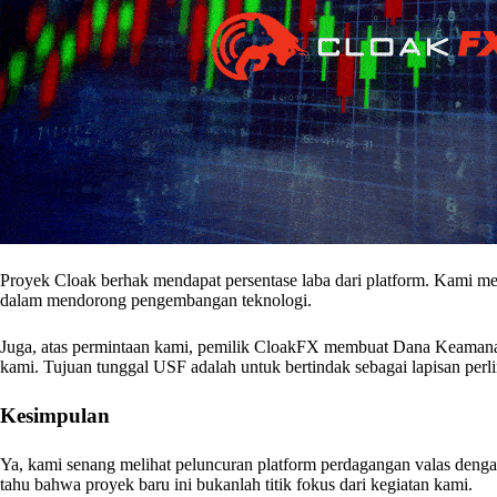
Proyek Cloak berhak mendapat persentase laba dari platform. Kami m
dalam mendorong pengembangan teknologi.
Juga, atas permintaan kami, pemilik CloakFX membuat Dana Keamanan
kami. Tujuan tunggal USF adalah untuk bertindak sebagai lapisan perl
Kesimpulan
Ya, kami senang melihat peluncuran platform perdagangan valas den
tahu bahwa proyek baru ini bukanlah titik fokus dari kegiatan kami.