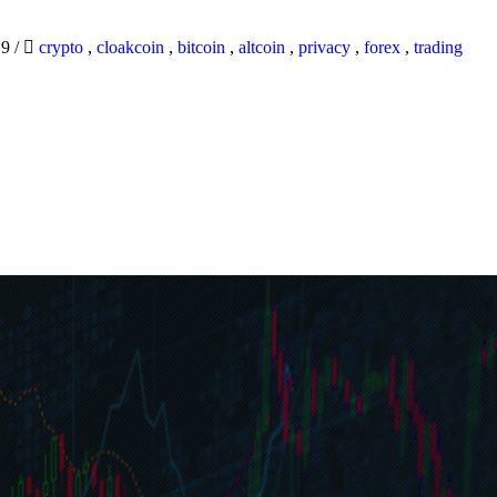
19
/
crypto
,
cloakcoin
,
bitcoin
,
altcoin
,
privacy
,
forex
,
trading