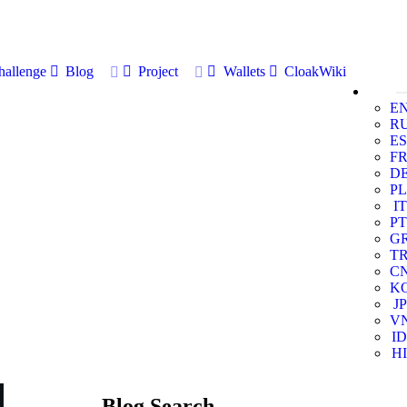
allenge
Blog
Project
Wallets
CloakWiki
E
R
ES
F
D
PL
IT
PT
G
T
C
K
JP
V
ID
HI
Blog Search