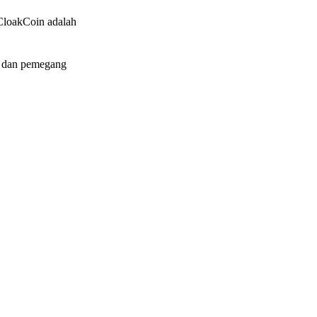
k CloakCoin adalah
, dan pemegang