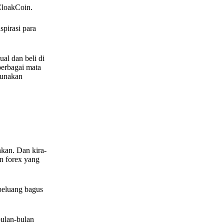
CloakCoin.
spirasi para
al dan beli di
berbagai mata
gunakan
nkan. Dan kira-
n forex yang
peluang bagus
bulan-bulan