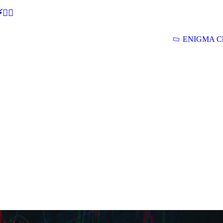
🕵‍♂
ENIGMA Ch