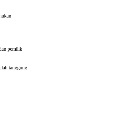
emukan
dan pemilik
dalah tanggung