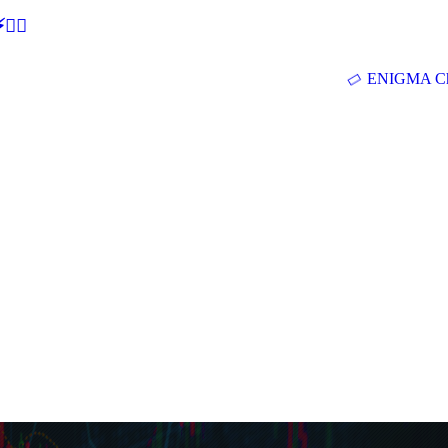
🕵‍♂
ENIGMA Ch