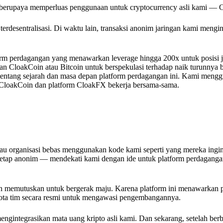
us berupaya memperluas penggunaan untuk cryptocurrency asli kami — 
terdesentralisasi. Di waktu lain, transaksi anonim jaringan kami mengin
rm perdagangan yang menawarkan leverage hingga 200x untuk posisi ju
kan CloakCoin atau Bitcoin untuk berspekulasi terhadap naik turunnya 
tentang sejarah dan masa depan platform perdagangan ini. Kami meng
m CloakCoin dan platform CloakFX bekerja bersama-sama.
atau organisasi bebas menggunakan kode kami seperti yang mereka ingi
 tetap anonim — mendekati kami dengan ide untuk platform perdaganga
n memutuskan untuk bergerak maju. Karena platform ini menawarkan 
a tim secara resmi untuk mengawasi pengembangannya.
ngintegrasikan mata uang kripto asli kami. Dan sekarang, setelah ber