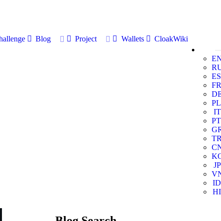
allenge
Blog
Project
Wallets
CloakWiki
E
R
ES
F
D
PL
IT
PT
G
T
C
K
JP
V
ID
HI
Blog Search