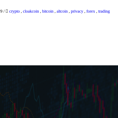
19
/
crypto
,
cloakcoin
,
bitcoin
,
altcoin
,
privacy
,
forex
,
trading