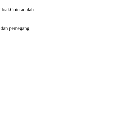
k CloakCoin adalah
, dan pemegang