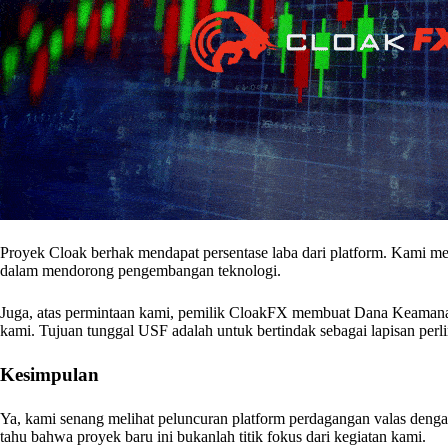
Proyek Cloak berhak mendapat persentase laba dari platform. Kami m
dalam mendorong pengembangan teknologi.
Juga, atas permintaan kami, pemilik CloakFX membuat Dana Keamanan
kami. Tujuan tunggal USF adalah untuk bertindak sebagai lapisan perl
Kesimpulan
Ya, kami senang melihat peluncuran platform perdagangan valas den
tahu bahwa proyek baru ini bukanlah titik fokus dari kegiatan kami.