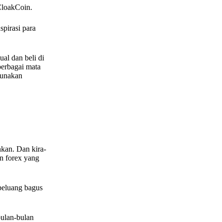
CloakCoin.
spirasi para
al dan beli di
berbagai mata
gunakan
nkan. Dan kira-
n forex yang
peluang bagus
bulan-bulan