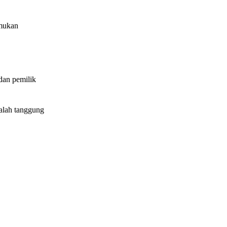
emukan
dan pemilik
dalah tanggung