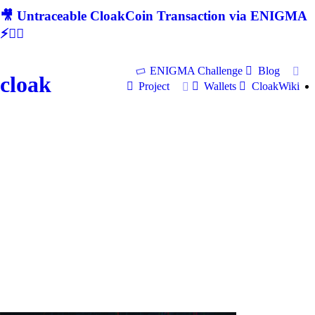
🎥 Untraceable CloakCoin Transaction via ENIGMA
⚡🕵‍♂
ENIGMA Challenge
Blog
cloak
Project
Wallets
CloakWiki