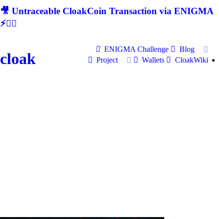
🎥 Untraceable CloakCoin Transaction via ENIGMA
⚡🕵‍♂
ENIGMA Challenge
Blog
cloak
Project
Wallets
CloakWiki