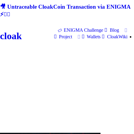
🎥 Untraceable CloakCoin Transaction via ENIGMA
⚡🕵‍♂
ENIGMA Challenge
Blog
cloak
Project
Wallets
CloakWiki