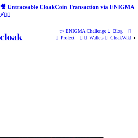
🎥 Untraceable CloakCoin Transaction via ENIGMA
⚡🕵‍♂
ENIGMA Challenge
Blog
cloak
Project
Wallets
CloakWiki