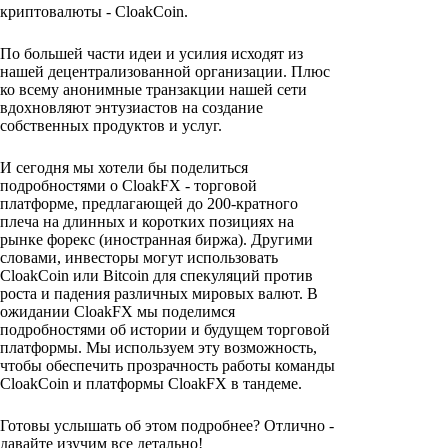
криптовалюты - CloakCoin.
По большей части идеи и усилия исходят из
нашей децентрализованной организации. Плюс
ко всему анонимные транзакции нашей сети
вдохновляют энтузиастов на создание
собственных продуктов и услуг.
И сегодня мы хотели бы поделиться
подробностями о CloakFX - торговой
платформе, предлагающей до 200-кратного
плеча на длинных и коротких позициях на
рынке форекс (иностранная биржа). Другими
словами, инвесторы могут использовать
CloakCoin или Bitcoin для спекуляций против
роста и падения различных мировых валют. В
ожидании CloakFX мы поделимся
подробностями об истории и будущем торговой
платформы. Мы используем эту возможность,
чтобы обеспечить прозрачность работы команды
CloakCoin и платформы CloakFX в тандеме.
Готовы услышать об этом подробнее? Отлично -
давайте изучим все детально!