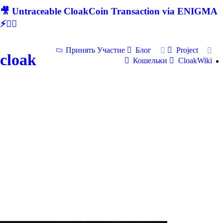
🎥 Untraceable CloakCoin Transaction via ENIGMA
⚡🕵‍♂
Принять Участие
Блог
Project
cloak
Кошельки
CloakWiki