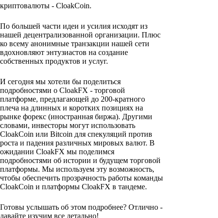
криптовалюты - CloakCoin.
По большей части идеи и усилия исходят из
нашей децентрализованной организации. Плюс
ко всему анонимные транзакции нашей сети
вдохновляют энтузиастов на создание
собственных продуктов и услуг.
И сегодня мы хотели бы поделиться
подробностями о CloakFX - торговой
платформе, предлагающей до 200-кратного
плеча на длинных и коротких позициях на
рынке форекс (иностранная биржа). Другими
словами, инвесторы могут использовать
CloakCoin или Bitcoin для спекуляций против
роста и падения различных мировых валют. В
ожидании CloakFX мы поделимся
подробностями об истории и будущем торговой
платформы. Мы используем эту возможность,
чтобы обеспечить прозрачность работы команды
CloakCoin и платформы CloakFX в тандеме.
Готовы услышать об этом подробнее? Отлично -
давайте изучим все детально!