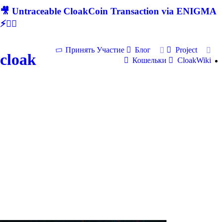
🎥 Untraceable CloakCoin Transaction via ENIGMA
⚡🕵‍♂
Принять Участие
Блог
Project
cloak
Кошельки
CloakWiki