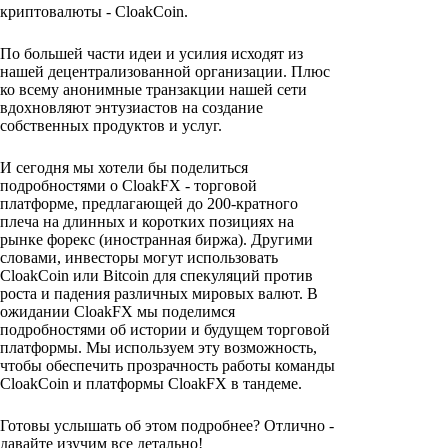
криптовалюты - CloakCoin.
По большей части идеи и усилия исходят из
нашей децентрализованной организации. Плюс
ко всему анонимные транзакции нашей сети
вдохновляют энтузиастов на создание
собственных продуктов и услуг.
И сегодня мы хотели бы поделиться
подробностями о CloakFX - торговой
платформе, предлагающей до 200-кратного
плеча на длинных и коротких позициях на
рынке форекс (иностранная биржа). Другими
словами, инвесторы могут использовать
CloakCoin или Bitcoin для спекуляций против
роста и падения различных мировых валют. В
ожидании CloakFX мы поделимся
подробностями об истории и будущем торговой
платформы. Мы используем эту возможность,
чтобы обеспечить прозрачность работы команды
CloakCoin и платформы CloakFX в тандеме.
Готовы услышать об этом подробнее? Отлично -
давайте изучим все детально!