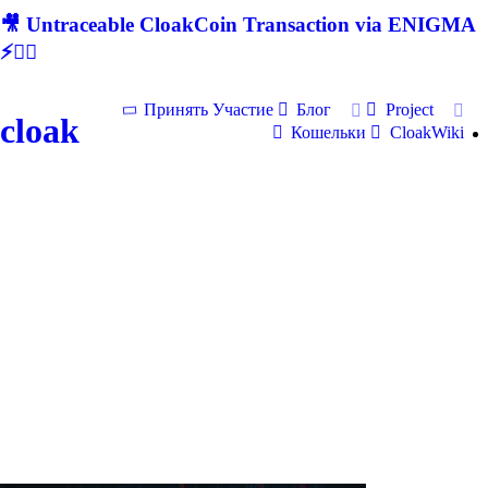
🎥 Untraceable CloakCoin Transaction via ENIGMA
⚡🕵‍♂
Принять Участие
Блог
Project
cloak
Кошельки
CloakWiki