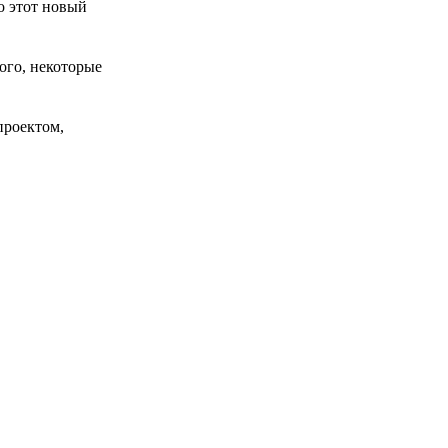
о этот новый
ого, некоторые
проектом,