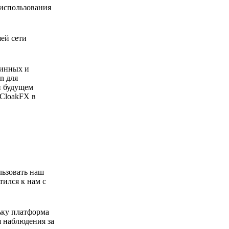
 использования
ей сети
линных и
n для
и будущем
 CloakFX в
льзовать наш
тился к нам с
ьку платформа
 наблюдения за