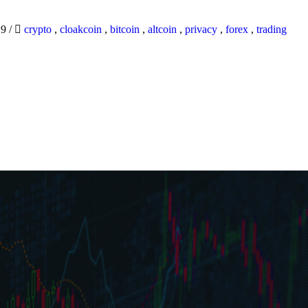
19
/
crypto
,
cloakcoin
,
bitcoin
,
altcoin
,
privacy
,
forex
,
trading