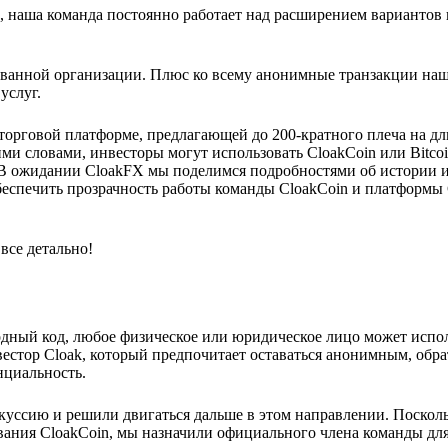
, наша команда постоянно работает над расширением вариантов
ованной организации. Плюс ко всему анонимные транзакции наш
услуг.
 торговой платформе, предлагающей до 200-кратного плеча на д
ми словами, инвесторы могут использовать CloakCoin или Bitcoi
 В ожидании CloakFX мы поделимся подробностями об истории 
беспечить прозрачность работы команды CloakCoin и платформы
все детально!
дный код, любое физическое или юридическое лицо может испо
естор Cloak, который предпочитает оставаться анонимным, обра
нциальность.
уссию и решили двигаться дальше в этом направлении. Поскол
ания CloakCoin, мы назначили официального члена команды для