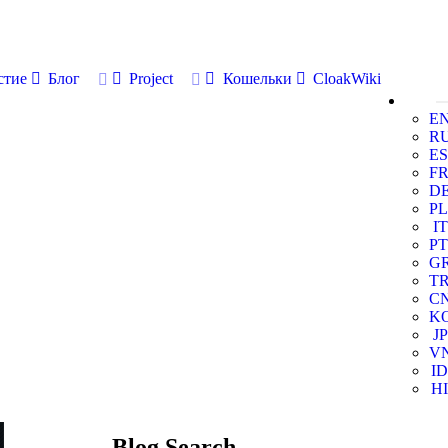
стие
Блог
Project
Кошельки
CloakWiki
E
R
ES
F
D
PL
IT
PT
G
T
C
K
JP
V
ID
HI
Blog Search