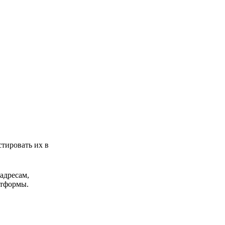
тировать их в
адресам,
атформы.