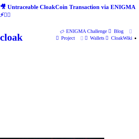
🎥 Untraceable CloakCoin Transaction via ENIGMA
⚡🕵‍♂
ENIGMA Challenge
Blog
cloak
Project
Wallets
CloakWiki