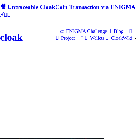
🎥 Untraceable CloakCoin Transaction via ENIGMA
⚡🕵‍♂
ENIGMA Challenge
Blog
cloak
Project
Wallets
CloakWiki