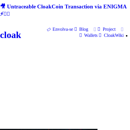
🎥 Untraceable CloakCoin Transaction via ENIGMA
⚡🕵‍♂
Envolva-se
Blog
Project
cloak
Wallets
CloakWiki