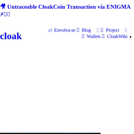
🎥 Untraceable CloakCoin Transaction via ENIGMA
⚡🕵‍♂
Envolva-se
Blog
Project
cloak
Wallets
CloakWiki