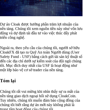
Dự án Cloak được hưởng phần trăm lợi nhuận của
nền tảng. Chúng tôi xem nguồn tiền này như vốn lưu
động và dự định tái đầu tư vào việc thúc đẩy phát
triển công nghệ.
Ngoài ra, theo yêu cầu của chúng tôi, người sở hữu
CloakFX đã tạo ra Quỹ An toàn Người dùng (User
Safety Fund - USF) bằng cách gửi tài sản kỹ thuật số
đến các địa chỉ dưới sự kiểm soát của đội ngũ chúng
tôi. Mục đích duy nhất của USF là hoạt động như
một lớp bảo vệ cơ sở trader của nền tảng.
Tóm lại
Chúng tôi rất vui mừng khi nhìn thấy sự ra mắt của
nền tảng giao dịch ngoại hối sử dụng CloakCoin.
Tuy nhiên, chúng tôi muốn đảm bảo cộng đồng của
chúng tôi biết rằng dự án mới này không phải là
trọng tâm hoạt động của chúng tôi.