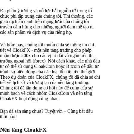
Đa phần ý tưởng và nỗ lực bắt nguồn từ trong tổ
chức phi tập trung của chúng tôi. Thi thoảng, các
giao dịch ẩn danh trên mạng lưới của chúng tôi
truyền cảm hứng cho những người đam mê tạo ra
các sản phẩm và dịch vụ của riêng họ.
Và hôm nay, chúng tôi muốn chia sẻ thông tin chi
tiết về CloakFX - một nền tảng trading cho phép
nhận được 200x cho các vị trí dài và ngắn trên thị
trường ngoại hối (forex). Nói cách khác, các nhà đầu
tư có thể sử dụng CloakCoin hoặc Bitcoin để đầu tư
tránh sự biến động của các loại tiền tệ trên thế giới.
Theo dự đoán của CloakFX, chúng tôi đã chia sẻ chi
tiết về lịch sử và tương lai của nền tảng trading.
Chúng tôi đã tận dụng cơ hội này để cung cấp sự
minh bạch về cách nhóm CloakCoin và nền tảng
CloakFX hoạt động cùng nhau.
Bạn đã sẵn sàng chưa? Tuyệt vời – Cùng bắt đầu
thôi nào!
Nền tảng CloakFX