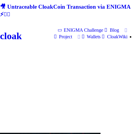
🎥 Untraceable CloakCoin Transaction via ENIGMA
⚡🕵‍♂
ENIGMA Challenge
Blog
cloak
Project
Wallets
CloakWiki