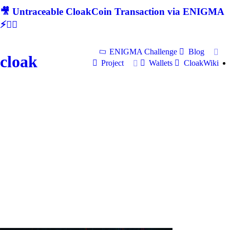
🎥 Untraceable CloakCoin Transaction via ENIGMA
⚡🕵‍♂
ENIGMA Challenge
Blog
cloak
Project
Wallets
CloakWiki