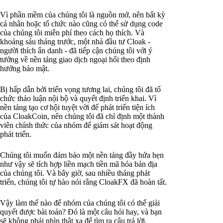
Vì phần mềm của chúng tôi là nguồn mở, nên bất kỳ
cá nhân hoặc tổ chức nào cũng có thể sử dụng code
của chúng tôi miễn phí theo cách họ thích. Và
khoảng sáu tháng trước, một nhà đầu tư Cloak -
người thích ẩn danh - đã tiếp cận chúng tôi với ý
tưởng về nền tảng giao dịch ngoại hối theo định
hướng bảo mật.
Bị hấp dẫn bởi triển vọng tương lai, chúng tôi đã tổ
chức thảo luận nội bộ và quyết định triển khai. Vì
nền tảng tạo cơ hội tuyệt vời để phát triển tiện ích
của CloakCoin, nên chúng tôi đã chỉ định một thành
viên chính thức của nhóm để giám sát hoạt động
phát triển.
Chúng tôi muốn đảm bảo một nền tảng đầy hứa hẹn
như vậy sẽ tích hợp liền mạch tiền mã hóa bản địa
của chúng tôi. Và bây giờ, sau nhiều tháng phát
triển, chúng tôi tự hào nói rằng CloakFX đã hoàn tất.
Vậy làm thế nào để nhóm của chúng tôi có thể giải
quyết được bài toán? Đó là một câu hỏi hay, và bạn
sẽ không phải nhìn thật xa để tìm ra câu trả lời.