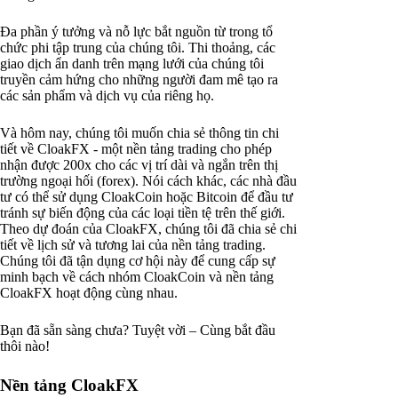
Đa phần ý tưởng và nỗ lực bắt nguồn từ trong tổ
chức phi tập trung của chúng tôi. Thi thoảng, các
giao dịch ẩn danh trên mạng lưới của chúng tôi
truyền cảm hứng cho những người đam mê tạo ra
các sản phẩm và dịch vụ của riêng họ.
Và hôm nay, chúng tôi muốn chia sẻ thông tin chi
tiết về CloakFX - một nền tảng trading cho phép
nhận được 200x cho các vị trí dài và ngắn trên thị
trường ngoại hối (forex). Nói cách khác, các nhà đầu
tư có thể sử dụng CloakCoin hoặc Bitcoin để đầu tư
tránh sự biến động của các loại tiền tệ trên thế giới.
Theo dự đoán của CloakFX, chúng tôi đã chia sẻ chi
tiết về lịch sử và tương lai của nền tảng trading.
Chúng tôi đã tận dụng cơ hội này để cung cấp sự
minh bạch về cách nhóm CloakCoin và nền tảng
CloakFX hoạt động cùng nhau.
Bạn đã sẵn sàng chưa? Tuyệt vời – Cùng bắt đầu
thôi nào!
Nền tảng CloakFX