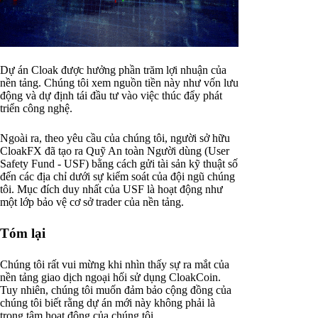
Dự án Cloak được hưởng phần trăm lợi nhuận của
nền tảng. Chúng tôi xem nguồn tiền này như vốn lưu
động và dự định tái đầu tư vào việc thúc đẩy phát
triển công nghệ.
Ngoài ra, theo yêu cầu của chúng tôi, người sở hữu
CloakFX đã tạo ra Quỹ An toàn Người dùng (User
Safety Fund - USF) bằng cách gửi tài sản kỹ thuật số
đến các địa chỉ dưới sự kiểm soát của đội ngũ chúng
tôi. Mục đích duy nhất của USF là hoạt động như
một lớp bảo vệ cơ sở trader của nền tảng.
Tóm lại
Chúng tôi rất vui mừng khi nhìn thấy sự ra mắt của
nền tảng giao dịch ngoại hối sử dụng CloakCoin.
Tuy nhiên, chúng tôi muốn đảm bảo cộng đồng của
chúng tôi biết rằng dự án mới này không phải là
trọng tâm hoạt động của chúng tôi.