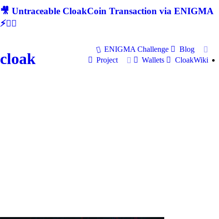
🎥 Untraceable CloakCoin Transaction via ENIGMA
⚡🕵‍♂
ENIGMA Challenge
Blog
cloak
Project
Wallets
CloakWiki