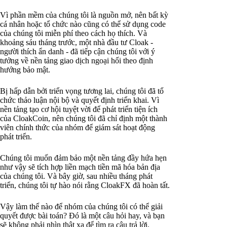
Vì phần mềm của chúng tôi là nguồn mở, nên bất kỳ
cá nhân hoặc tổ chức nào cũng có thể sử dụng code
của chúng tôi miễn phí theo cách họ thích. Và
khoảng sáu tháng trước, một nhà đầu tư Cloak -
người thích ẩn danh - đã tiếp cận chúng tôi với ý
tưởng về nền tảng giao dịch ngoại hối theo định
hướng bảo mật.
Bị hấp dẫn bởi triển vọng tương lai, chúng tôi đã tổ
chức thảo luận nội bộ và quyết định triển khai. Vì
nền tảng tạo cơ hội tuyệt vời để phát triển tiện ích
của CloakCoin, nên chúng tôi đã chỉ định một thành
viên chính thức của nhóm để giám sát hoạt động
phát triển.
Chúng tôi muốn đảm bảo một nền tảng đầy hứa hẹn
như vậy sẽ tích hợp liền mạch tiền mã hóa bản địa
của chúng tôi. Và bây giờ, sau nhiều tháng phát
triển, chúng tôi tự hào nói rằng CloakFX đã hoàn tất.
Vậy làm thế nào để nhóm của chúng tôi có thể giải
quyết được bài toán? Đó là một câu hỏi hay, và bạn
sẽ không phải nhìn thật xa để tìm ra câu trả lời.