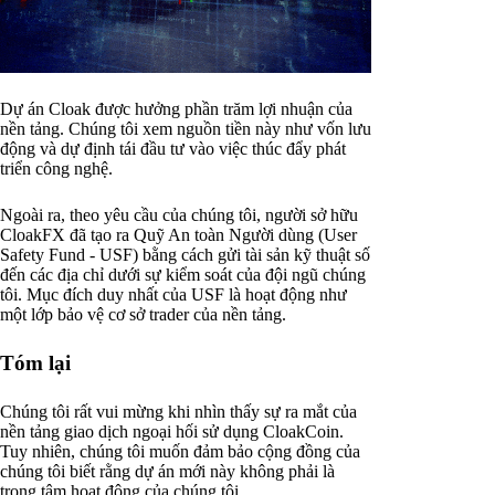
Dự án Cloak được hưởng phần trăm lợi nhuận của
nền tảng. Chúng tôi xem nguồn tiền này như vốn lưu
động và dự định tái đầu tư vào việc thúc đẩy phát
triển công nghệ.
Ngoài ra, theo yêu cầu của chúng tôi, người sở hữu
CloakFX đã tạo ra Quỹ An toàn Người dùng (User
Safety Fund - USF) bằng cách gửi tài sản kỹ thuật số
đến các địa chỉ dưới sự kiểm soát của đội ngũ chúng
tôi. Mục đích duy nhất của USF là hoạt động như
một lớp bảo vệ cơ sở trader của nền tảng.
Tóm lại
Chúng tôi rất vui mừng khi nhìn thấy sự ra mắt của
nền tảng giao dịch ngoại hối sử dụng CloakCoin.
Tuy nhiên, chúng tôi muốn đảm bảo cộng đồng của
chúng tôi biết rằng dự án mới này không phải là
trọng tâm hoạt động của chúng tôi.