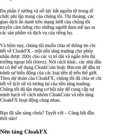
Đa phần ý tưởng và nỗ lực bắt nguồn từ trong tổ
chức phi tập trung của chúng tôi. Thi thoảng, các
giao dịch ẩn danh trên mạng lưới của chúng tôi
truyền cảm hứng cho những người đam mê tạo ra
các sản phẩm và dịch vụ của riêng họ.
Và hôm nay, chúng tôi muốn chia sẻ thông tin chi
tiết về CloakFX - một nền tảng trading cho phép
nhận được 200x cho các vị trí dài và ngắn trên thị
trường ngoại hối (forex). Nói cách khác, các nhà đầu
tư có thể sử dụng CloakCoin hoặc Bitcoin để đầu tư
tránh sự biến động của các loại tiền tệ trên thế giới.
Theo dự đoán của CloakFX, chúng tôi đã chia sẻ chi
tiết về lịch sử và tương lai của nền tảng trading.
Chúng tôi đã tận dụng cơ hội này để cung cấp sự
minh bạch về cách nhóm CloakCoin và nền tảng
CloakFX hoạt động cùng nhau.
Bạn đã sẵn sàng chưa? Tuyệt vời – Cùng bắt đầu
thôi nào!
Nền tảng CloakFX