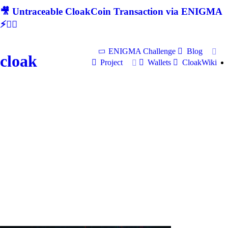
🎥 Untraceable CloakCoin Transaction via ENIGMA
⚡🕵‍♂
ENIGMA Challenge
Blog
cloak
Project
Wallets
CloakWiki