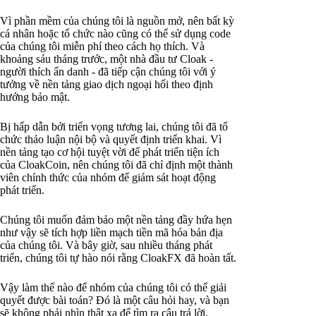
Vì phần mềm của chúng tôi là nguồn mở, nên bất kỳ
cá nhân hoặc tổ chức nào cũng có thể sử dụng code
của chúng tôi miễn phí theo cách họ thích. Và
khoảng sáu tháng trước, một nhà đầu tư Cloak -
người thích ẩn danh - đã tiếp cận chúng tôi với ý
tưởng về nền tảng giao dịch ngoại hối theo định
hướng bảo mật.
Bị hấp dẫn bởi triển vọng tương lai, chúng tôi đã tổ
chức thảo luận nội bộ và quyết định triển khai. Vì
nền tảng tạo cơ hội tuyệt vời để phát triển tiện ích
của CloakCoin, nên chúng tôi đã chỉ định một thành
viên chính thức của nhóm để giám sát hoạt động
phát triển.
Chúng tôi muốn đảm bảo một nền tảng đầy hứa hẹn
như vậy sẽ tích hợp liền mạch tiền mã hóa bản địa
của chúng tôi. Và bây giờ, sau nhiều tháng phát
triển, chúng tôi tự hào nói rằng CloakFX đã hoàn tất.
Vậy làm thế nào để nhóm của chúng tôi có thể giải
quyết được bài toán? Đó là một câu hỏi hay, và bạn
sẽ không phải nhìn thật xa để tìm ra câu trả lời.