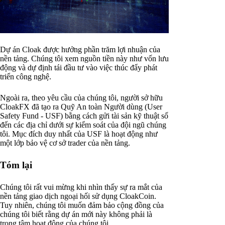
Dự án Cloak được hưởng phần trăm lợi nhuận của
nền tảng. Chúng tôi xem nguồn tiền này như vốn lưu
động và dự định tái đầu tư vào việc thúc đẩy phát
triển công nghệ.
Ngoài ra, theo yêu cầu của chúng tôi, người sở hữu
CloakFX đã tạo ra Quỹ An toàn Người dùng (User
Safety Fund - USF) bằng cách gửi tài sản kỹ thuật số
đến các địa chỉ dưới sự kiểm soát của đội ngũ chúng
tôi. Mục đích duy nhất của USF là hoạt động như
một lớp bảo vệ cơ sở trader của nền tảng.
Tóm lại
Chúng tôi rất vui mừng khi nhìn thấy sự ra mắt của
nền tảng giao dịch ngoại hối sử dụng CloakCoin.
Tuy nhiên, chúng tôi muốn đảm bảo cộng đồng của
chúng tôi biết rằng dự án mới này không phải là
trọng tâm hoạt động của chúng tôi.