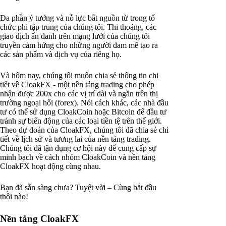
Đa phần ý tưởng và nỗ lực bắt nguồn từ trong tổ
chức phi tập trung của chúng tôi. Thi thoảng, các
giao dịch ẩn danh trên mạng lưới của chúng tôi
truyền cảm hứng cho những người đam mê tạo ra
các sản phẩm và dịch vụ của riêng họ.
Và hôm nay, chúng tôi muốn chia sẻ thông tin chi
tiết về CloakFX - một nền tảng trading cho phép
nhận được 200x cho các vị trí dài và ngắn trên thị
trường ngoại hối (forex). Nói cách khác, các nhà đầu
tư có thể sử dụng CloakCoin hoặc Bitcoin để đầu tư
tránh sự biến động của các loại tiền tệ trên thế giới.
Theo dự đoán của CloakFX, chúng tôi đã chia sẻ chi
tiết về lịch sử và tương lai của nền tảng trading.
Chúng tôi đã tận dụng cơ hội này để cung cấp sự
minh bạch về cách nhóm CloakCoin và nền tảng
CloakFX hoạt động cùng nhau.
Bạn đã sẵn sàng chưa? Tuyệt vời – Cùng bắt đầu
thôi nào!
Nền tảng CloakFX