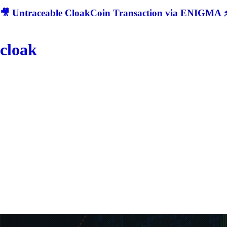
🎥 Untraceable CloakCoin Transaction via ENIGMA ⚡
cloak