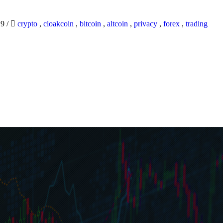
19
/
crypto
,
cloakcoin
,
bitcoin
,
altcoin
,
privacy
,
forex
,
trading