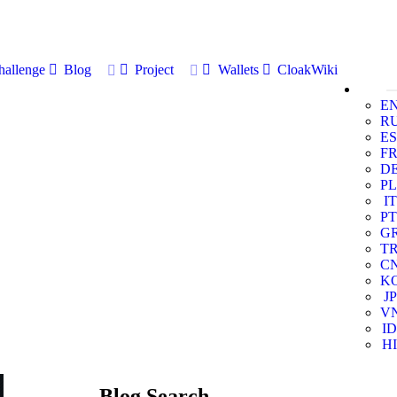
allenge
Blog
Project
Wallets
CloakWiki
E
R
ES
F
D
PL
IT
PT
G
T
C
K
JP
V
ID
HI
Blog Search