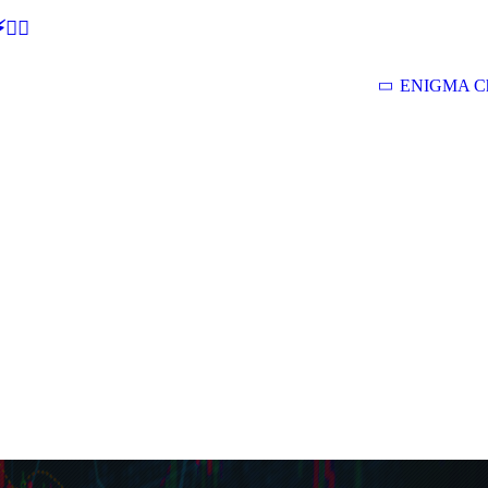
🕵‍♂
ENIGMA Ch