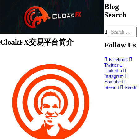
Blog
Search
CloakFX交易平台简介
Follow
Us
Facebook
Twitter
Linkedin
Instagram
Youtube
Steemit
Reddit