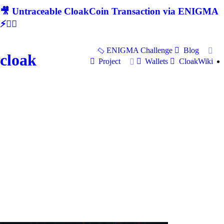
🎥 Untraceable CloakCoin Transaction via ENIGMA
⚡🕵‍♂
ENIGMA Challenge
Blog
cloak
Project
Wallets
CloakWiki