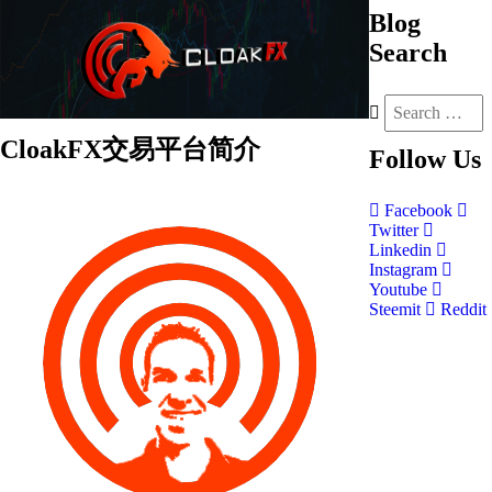
Blog
Search
CloakFX交易平台简介
Follow
Us
Facebook
Twitter
Linkedin
Instagram
Youtube
Steemit
Reddit