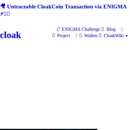
🎥 Untraceable CloakCoin Transaction via ENIGMA
⚡🕵‍♂
ENIGMA Challenge
Blog
cloak
Project
Wallets
CloakWiki