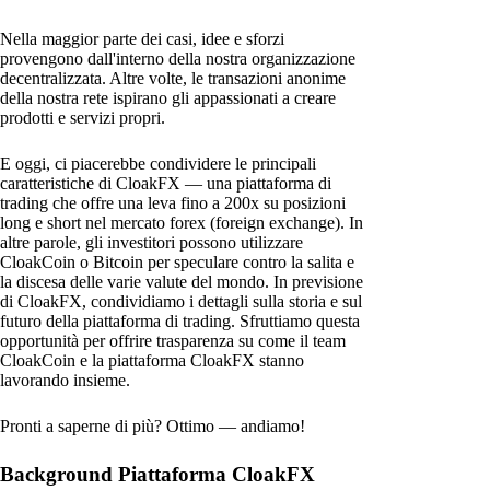
Nella maggior parte dei casi, idee e sforzi
provengono dall'interno della nostra organizzazione
decentralizzata. Altre volte, le transazioni anonime
della nostra rete ispirano gli appassionati a creare
prodotti e servizi propri.
E oggi, ci piacerebbe condividere le principali
caratteristiche di CloakFX — una piattaforma di
trading che offre una leva fino a 200x su posizioni
long e short nel mercato forex (foreign exchange). In
altre parole, gli investitori possono utilizzare
CloakCoin o Bitcoin per speculare contro la salita e
la discesa delle varie valute del mondo. In previsione
di CloakFX, condividiamo i dettagli sulla storia e sul
futuro della piattaforma di trading. Sfruttiamo questa
opportunità per offrire trasparenza su come il team
CloakCoin e la piattaforma CloakFX stanno
lavorando insieme.
Pronti a saperne di più? Ottimo — andiamo!
Background Piattaforma CloakFX