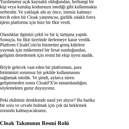
Yazılımımız açık kaynaklı olduğundan, herhangi bir
kişi veya kuruluş kodumuzu istediği gibi kullanmakta
serbesttir. Ve yaklaşık altı ay önce, isimsiz kalmayı
tercih eden bir Cloak yatırımcısı, gizlilik odaklı forex
işlem platformu için bize bir fikir verdi.
Olasılıklar ilgimizi çekti ve bir iç tartışma yaptık.
Sonuçta, bu fikir üzerinde ilerlemeye karar verdik.
Platform CloakCoin'in hizmetini geniş kitlelere
yaymak için mükemmel bir fırsat sunduğundan,
gelişimi denetlemek için resmi bir ekip üyesi atadık.
Böyle gelecek vaat eden bir platformun, para
birimimizi sorunsuz bir şekilde kullanmasını
sağlamak istedik. Ve şimdi, aylarca süren
geliştirmeden sonra CloakFX'in tamamlandığını
söylemekten gurur duyuyoruz.
Peki ekibimiz denklemde nasıl yer alıyor? Bu harika
bir soru ve cevabı bulmak için çok da beklemek
zorunda kalmayacaksınız.
Cloak Takımının Resmi Rolü