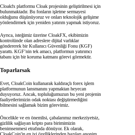
Cloakfx platformu Cloak projesinin geliştirilmesi için
bulunmaktadır. Bu fonların işletme sermayesi
olduğunu düşünüyoruz ve onları teknolojik gelişime
yönlendirmek için yeniden yatırım yapmak istiyoruz.
Ayrıca, isteğimiz üzerine CloakFX, ekibimizin
kontrolünde olan adreslere dijital varlıklar
göndererek bir Kullanıcı Güvenliği Fonu (KGF)
yarattı. KGF’nin tek amacı, platformun yatırımcı
tabanı için bir koruma katmanı görevi görmektir.
Toparlarsak
Evet, CloakCoin kullanarak kaldıraçlı forex işlem
platformunun lansmanını yapmaktan heyecan
duyuyoruz. Ancak, topluluğumuzun bu yeni projenin
faaliyetlerimizin odak noktası değiştirmediğini
bilmesini sağlamak bizim görevimiz.
Öncelikle ve en önemlisi, çabalarımız merkeziyetsiz,
gizlilik sağlayan kripto para birimimizin
benimsenmesi etrafında dönüyor. Ek olarak,
CloakCoin'in en iyi özelliklerinden bazıları anonim