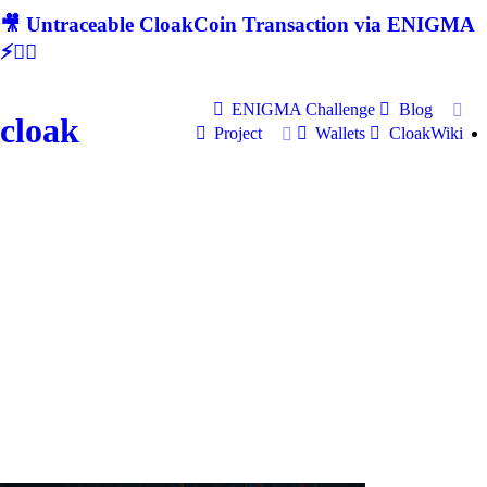
🎥 Untraceable CloakCoin Transaction via ENIGMA
⚡🕵‍♂
ENIGMA Challenge
Blog
cloak
Project
Wallets
CloakWiki