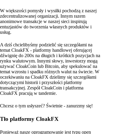
W większości pomysły i wysiłki pochodzą z naszej
zdecentralizowanej organizacji. Innym razem
anonimowe transakcje w naszej sieci inspirują
entuzjastów do tworzenia własnych produktów i
usług.
A dziś chcielibyśmy podzielić się szczegółami na
temat CloakFX - platformy handlowej oferującej
dźwignię do 200x na długich i krótkich pozycjach na
rynku walutowym. Innymi słowy, inwestorzy mogą
używać CloakCoin lub Bitcoin, aby spekulować na
temat wzrostu i spadku różnych walut na świecie. W
oczekiwaniu na CloakFX dzielimy się szczegółami
dotyczącymi historii i przyszłości platformy
transakcyjnej. Zespół CloakCoin i platforma
CloakFX pracują w tandemie.
Chcesz o tym usłyszeć? Świetnie - zanurzmy się!
Tło platformy CloakFX
Ponieważ nasze oprogramowanie jest typu open