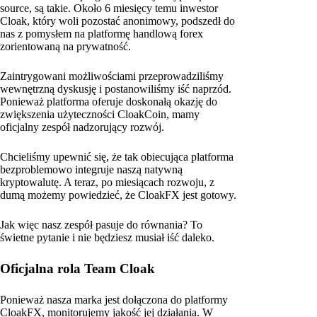
source, są takie. Około 6 miesięcy temu inwestor
Cloak, który woli pozostać anonimowy, podszedł do
nas z pomysłem na platformę handlową forex
zorientowaną na prywatność.
Zaintrygowani możliwościami przeprowadziliśmy
wewnętrzną dyskusję i postanowiliśmy iść naprzód.
Ponieważ platforma oferuje doskonałą okazję do
zwiększenia użyteczności CloakCoin, mamy
oficjalny zespół nadzorujący rozwój.
Chcieliśmy upewnić się, że tak obiecująca platforma
bezproblemowo integruje naszą natywną
kryptowalutę. A teraz, po miesiącach rozwoju, z
dumą możemy powiedzieć, że CloakFX jest gotowy.
Jak więc nasz zespół pasuje do równania? To
świetne pytanie i nie będziesz musiał iść daleko.
Oficjalna rola Team Cloak
Ponieważ nasza marka jest dołączona do platformy
CloakFX, monitorujemy jakość jej działania. W