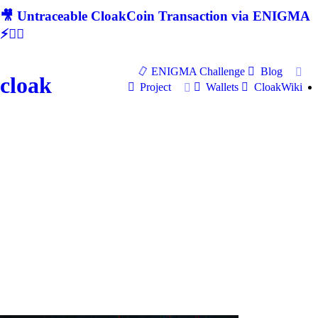
🎥 Untraceable CloakCoin Transaction via ENIGMA
⚡🕵‍♂
ENIGMA Challenge
Blog
cloak
Project
Wallets
CloakWiki