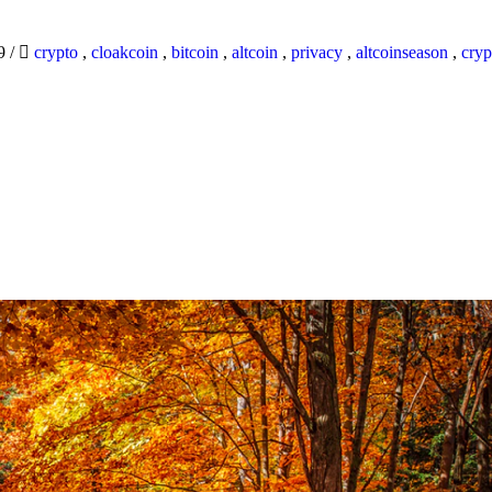
19
/
crypto
,
cloakcoin
,
bitcoin
,
altcoin
,
privacy
,
altcoinseason
,
cryp