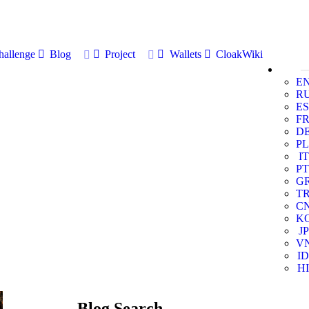
allenge
Blog
Project
Wallets
CloakWiki
E
R
ES
F
D
PL
IT
PT
G
T
C
K
JP
V
ID
HI
Blog Search