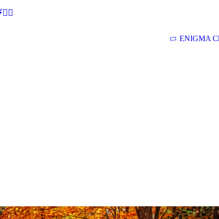
🕵‍♂
ENIGMA Ch