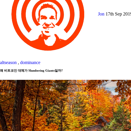
Jon
17th Sep 20
altseason
,
dominance
왜 비트코인 대체가 Slumbering Giants일까?