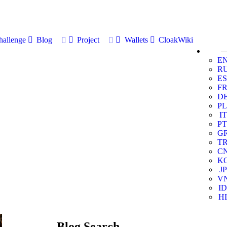
allenge
Blog
Project
Wallets
CloakWiki
E
R
ES
F
D
PL
IT
PT
G
T
C
K
JP
V
ID
HI
Blog Search