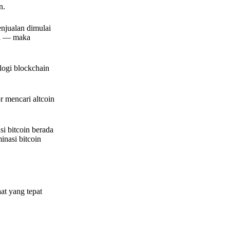
n.
enjualan dimulai
li — maka
logi blockchain
r mencari altcoin
si bitcoin berada
nasi bitcoin
at yang tepat