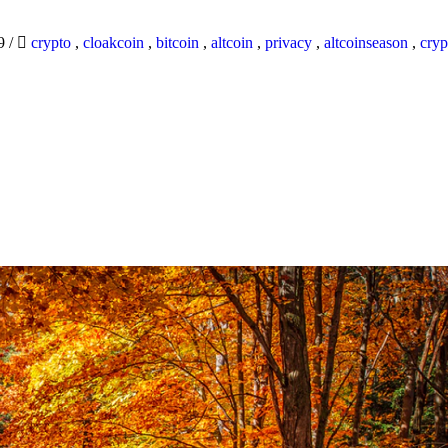
19
/
crypto
,
cloakcoin
,
bitcoin
,
altcoin
,
privacy
,
altcoinseason
,
cryp