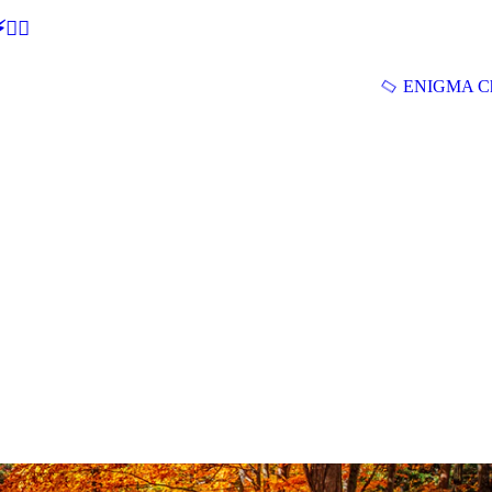
🕵‍♂
ENIGMA Ch