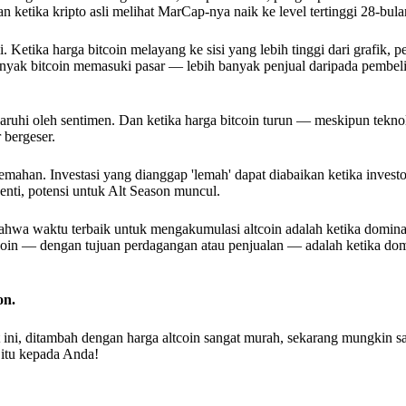
 ketika kripto asli melihat MarCap-nya naik ke level tertinggi 28-bula
 Ketika harga bitcoin melayang ke sisi yang lebih tinggi dari grafik, p
banyak bitcoin memasuki pasar — lebih banyak penjual daripada pembe
ngaruhi oleh sentimen. Dan ketika harga bitcoin turun — meskipun tekno
 bergeser.
mahan. Investasi yang dianggap 'lemah' dapat diabaikan ketika investo
henti, potensi untuk Alt Season muncul.
 bahwa waktu terbaik untuk mengakumulasi altcoin adalah ketika domina
oin — dengan tujuan perdagangan atau penjualan — adalah ketika domi
on.
t ini, ditambah dengan harga altcoin sangat murah, sekarang mungkin sa
 itu kepada Anda!