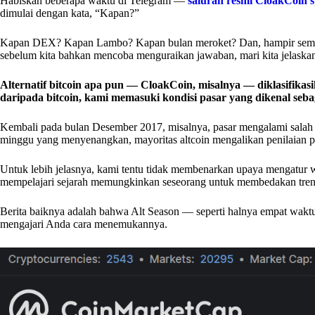
Habiskan beberapa waktu di Telegram —
saluran resmi CloakCoin’s
dimulai dengan kata, “Kapan?”
Kapan DEX? Kapan Lambo? Kapan bulan meroket? Dan, hampir semua
sebelum kita bahkan mencoba menguraikan jawaban, mari kita jelaskan te
Alternatif bitcoin apa pun — CloakCoin, misalnya — diklasifikasik
daripada bitcoin, kami memasuki kondisi pasar yang dikenal sebag
Kembali pada bulan Desember 2017, misalnya, pasar mengalami salah 
minggu yang menyenangkan, mayoritas altcoin mengalikan penilaian pas
Untuk lebih jelasnya, kami tentu tidak membenarkan upaya mengatur w
mempelajari sejarah memungkinkan seseorang untuk membedakan tren 
Berita baiknya adalah bahwa Alt Season — seperti halnya empat waktu
mengajari Anda cara menemukannya.