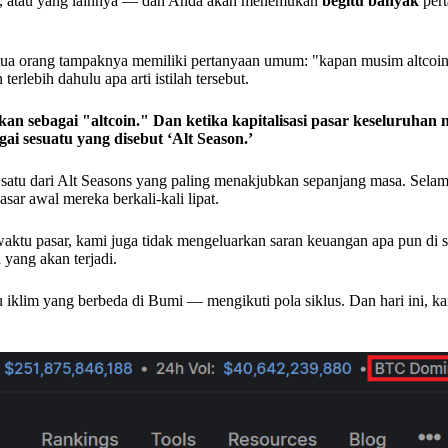
, atau yang lainnya — dan Anda akan menemukan
begitu banyak
pert
 orang tampaknya memiliki pertanyaan umum: "kapan musim altcoin
rlebih dahulu apa arti istilah tersebut.
an sebagai "altcoin." Dan ketika kapitalisasi pasar keseluruhan n
ai sesuatu yang disebut ‘Alt Season.’
satu dari Alt Seasons yang paling menakjubkan sepanjang masa. Sela
ar awal mereka berkali-kali lipat.
aktu pasar, kami juga tidak mengeluarkan saran keuangan apa pun di 
yang akan terjadi.
 iklim yang berbeda di Bumi — mengikuti pola siklus. Dan hari ini, k